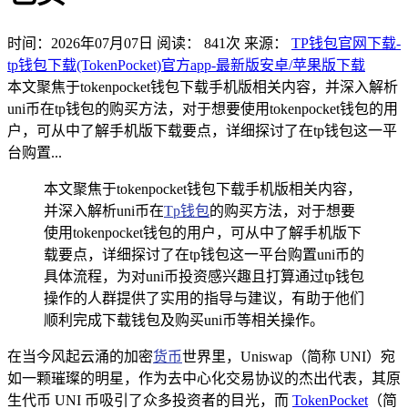
时间：2026年07月07日
阅读：
841
次
来源：
TP钱包官网下载-
tp钱包下载(TokenPocket)官方app-最新版安卓/苹果版下载
本文聚焦于tokenpocket钱包下载手机版相关内容，并深入解析
uni币在tp钱包的购买方法，对于想要使用tokenpocket钱包的用
户，可从中了解手机版下载要点，详细探讨了在tp钱包这一平
台购置...
本文聚焦于tokenpocket钱包下载手机版相关内容，
并深入解析uni币在
Tp钱包
的购买方法，对于想要
使用tokenpocket钱包的用户，可从中了解手机版下
载要点，详细探讨了在tp钱包这一平台购置uni币的
具体流程，为对uni币投资感兴趣且打算通过tp钱包
操作的人群提供了实用的指导与建议，有助于他们
顺利完成下载钱包及购买uni币等相关操作。
在当今风起云涌的加密
货币
世界里，Uniswap（简称 UNI）宛
如一颗璀璨的明星，作为去中心化交易协议的杰出代表，其原
生代币 UNI 币吸引了众多投资者的目光，而
TokenPocket
（简