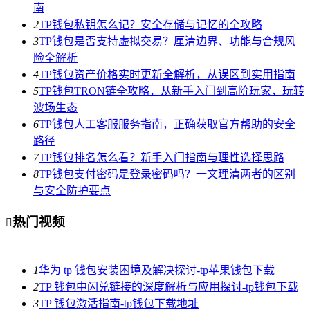
南
2
TP钱包私钥怎么记？安全存储与记忆的全攻略
3
TP钱包是否支持虚拟交易？厘清边界、功能与合规风
险全解析
4
TP钱包资产价格实时更新全解析，从误区到实用指南
5
TP钱包TRON链全攻略，从新手入门到高阶玩家，玩转
波场生态
6
TP钱包人工客服服务指南，正确获取官方帮助的安全
路径
7
TP钱包排名怎么看？新手入门指南与理性选择思路
8
TP钱包支付密码是登录密码吗？一文理清两者的区别
与安全防护要点
热门视频

1
华为 tp 钱包安装困境及解决探讨-tp苹果钱包下载
2
TP 钱包中闪兑链接的深度解析与应用探讨-tp钱包下载
3
TP 钱包激活指南-tp钱包下载地址