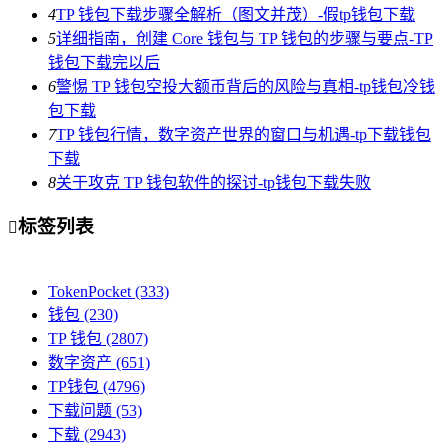
4
TP 钱包下载步骤全解析（图文并茂）-假tp钱包下载
5
详细指南，创建 Core 钱包与 TP 钱包的步骤与要点-TP
钱包下载完以后
6
警惕 TP 钱包空投大额币背后的风险与真相-tp钱包冷钱
包下载
7
TP 钱包行情，数字资产世界的窗口与机遇-tp下载钱包
下载
8
关于攻克 TP 钱包软件的探讨-tp钱包下载失败
标签列表

TokenPocket
(333)
钱包
(230)
TP 钱包
(2807)
数字资产
(651)
TP钱包
(4796)
下载问题
(53)
下载
(2943)