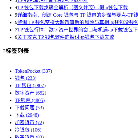
3
TP 钱包激活指南-tp钱包下载地址
4
TP 钱包下载步骤全解析（图文并茂）-假tp钱包下载
5
详细指南，创建 Core 钱包与 TP 钱包的步骤与要点-T
6
警惕 TP 钱包空投大额币背后的风险与真相-tp钱包冷钱
7
TP 钱包行情，数字资产世界的窗口与机遇-tp下载钱包
8
关于攻克 TP 钱包软件的探讨-tp钱包下载失败
标签列表

TokenPocket
(337)
钱包
(233)
TP 钱包
(2807)
数字资产
(652)
TP钱包
(4805)
下载问题
(53)
下载
(2948)
加密货币
(72)
冷钱包
(106)
数字货币
(83)