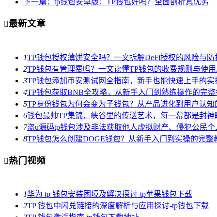
下一篇：tp钱包安卓版：TP钱包好吗？全面剖析其优劣
最新文章

1
TP钱包授权薄饼安全吗？一文拆解DeFi授权的风险与防
2
TP钱包有管理费吗？一文读懂TP钱包的收费规则与使用
3
TP钱包添加币安测试网全指南，新手也能快速上手的实
4
TP钱包获取BNB全攻略，从新手入门到熟练操作的完整
5
TP身份钱包为何会变为子钱包？从产品进化到用户认知
6
钱包最帅TP集锦，峡谷里的传送艺术，每一幕都是封神
7
盗u源码tp钱包涉及非法获取他人虚拟财产、侵犯公民
8
TP钱包怎么创建DOGE钱包？从新手入门到实操的完整
热门视频

1
华为 tp 钱包安装困境及解决探讨-tp苹果钱包下载
2
TP 钱包中闪兑链接的深度解析与应用探讨-tp钱包下载