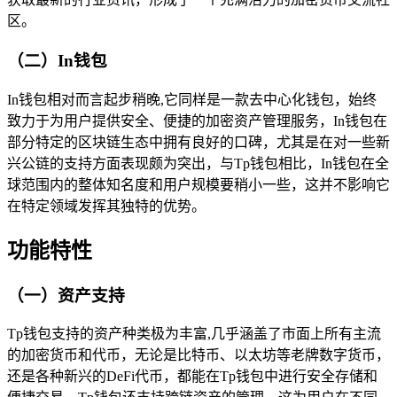
区。
（二）In钱包
In钱包相对而言起步稍晚,它同样是一款去中心化钱包，始终
致力于为用户提供安全、便捷的加密资产管理服务，In钱包在
部分特定的区块链生态中拥有良好的口碑，尤其是在对一些新
兴公链的支持方面表现颇为突出，与Tp钱包相比，In钱包在全
球范围内的整体知名度和用户规模要稍小一些，这并不影响它
在特定领域发挥其独特的优势。
功能特性
（一）资产支持
Tp钱包支持的资产种类极为丰富,几乎涵盖了市面上所有主流
的加密货币和代币，无论是比特币、以太坊等老牌数字货币，
还是各种新兴的DeFi代币，都能在Tp钱包中进行安全存储和