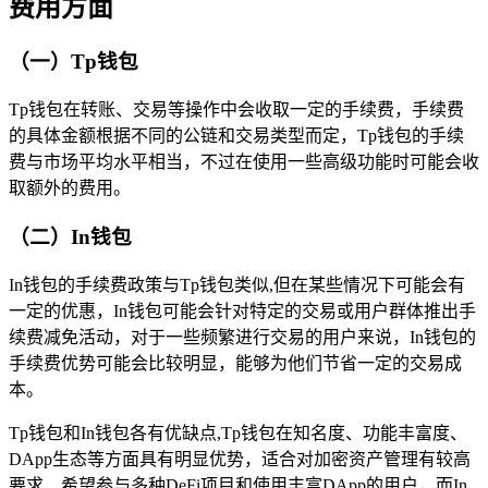
费用方面
（一）Tp钱包
Tp钱包在转账、交易等操作中会收取一定的手续费，手续费
的具体金额根据不同的公链和交易类型而定，Tp钱包的手续
费与市场平均水平相当，不过在使用一些高级功能时可能会收
取额外的费用。
（二）In钱包
In钱包的手续费政策与Tp钱包类似,但在某些情况下可能会有
一定的优惠，In钱包可能会针对特定的交易或用户群体推出手
续费减免活动，对于一些频繁进行交易的用户来说，In钱包的
手续费优势可能会比较明显，能够为他们节省一定的交易成
本。
Tp钱包和In钱包各有优缺点,Tp钱包在知名度、功能丰富度、
DApp生态等方面具有明显优势，适合对加密资产管理有较高
要求、希望参与多种DeFi项目和使用丰富DApp的用户，而In