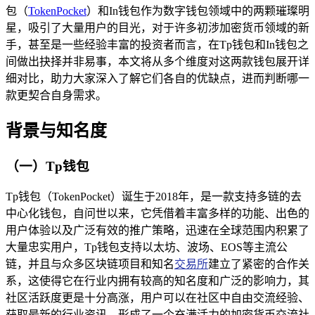
包（
TokenPocket
）和In钱包作为数字钱包领域中的两颗璀璨明
星，吸引了大量用户的目光，对于许多初涉加密货币领域的新
手，甚至是一些经验丰富的投资者而言，在Tp钱包和In钱包之
间做出抉择并非易事，本文将从多个维度对这两款钱包展开详
细对比，助力大家深入了解它们各自的优缺点，进而判断哪一
款更契合自身需求。
背景与知名度
（一）Tp钱包
Tp钱包（TokenPocket）诞生于2018年，是一款支持多链的去
中心化钱包，自问世以来，它凭借着丰富多样的功能、出色的
用户体验以及广泛有效的推广策略，迅速在全球范围内积累了
大量忠实用户，Tp钱包支持以太坊、波场、EOS等主流公
链，并且与众多区块链项目和知名
交易所
建立了紧密的合作关
系，这使得它在行业内拥有较高的知名度和广泛的影响力，其
社区活跃度更是十分高涨，用户可以在社区中自由交流经验、
获取最新的行业资讯，形成了一个充满活力的加密货币交流社