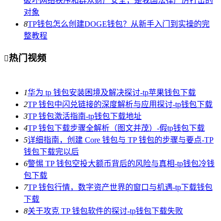
破坏网络秩序和群众财产安全，是我国法律严厉打击的
对象
8
TP钱包怎么创建DOGE钱包？从新手入门到实操的完
整教程
热门视频

1
华为 tp 钱包安装困境及解决探讨-tp苹果钱包下载
2
TP 钱包中闪兑链接的深度解析与应用探讨-tp钱包下载
3
TP 钱包激活指南-tp钱包下载地址
4
TP 钱包下载步骤全解析（图文并茂）-假tp钱包下载
5
详细指南，创建 Core 钱包与 TP 钱包的步骤与要点-TP
钱包下载完以后
6
警惕 TP 钱包空投大额币背后的风险与真相-tp钱包冷钱
包下载
7
TP 钱包行情，数字资产世界的窗口与机遇-tp下载钱包
下载
8
关于攻克 TP 钱包软件的探讨-tp钱包下载失败