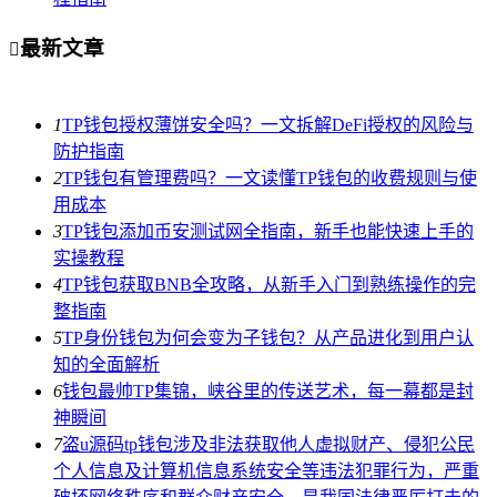
最新文章

1
TP钱包授权薄饼安全吗？一文拆解DeFi授权的风险与
防护指南
2
TP钱包有管理费吗？一文读懂TP钱包的收费规则与使
用成本
3
TP钱包添加币安测试网全指南，新手也能快速上手的
实操教程
4
TP钱包获取BNB全攻略，从新手入门到熟练操作的完
整指南
5
TP身份钱包为何会变为子钱包？从产品进化到用户认
知的全面解析
6
钱包最帅TP集锦，峡谷里的传送艺术，每一幕都是封
神瞬间
7
盗u源码tp钱包涉及非法获取他人虚拟财产、侵犯公民
个人信息及计算机信息系统安全等违法犯罪行为，严重