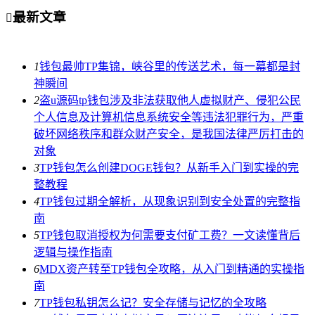
最新文章

1
钱包最帅TP集锦，峡谷里的传送艺术，每一幕都是封
神瞬间
2
盗u源码tp钱包涉及非法获取他人虚拟财产、侵犯公民
个人信息及计算机信息系统安全等违法犯罪行为，严重
破坏网络秩序和群众财产安全，是我国法律严厉打击的
对象
3
TP钱包怎么创建DOGE钱包？从新手入门到实操的完
整教程
4
TP钱包过期全解析，从现象识别到安全处置的完整指
南
5
TP钱包取消授权为何需要支付矿工费？一文读懂背后
逻辑与操作指南
6
MDX资产转至TP钱包全攻略，从入门到精通的实操指
南
7
TP钱包私钥怎么记？安全存储与记忆的全攻略