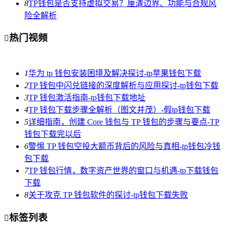
8
TP钱包是否支持虚拟交易？厘清边界、功能与合规风
险全解析
热门视频

1
华为 tp 钱包安装困境及解决探讨-tp苹果钱包下载
2
TP 钱包中闪兑链接的深度解析与应用探讨-tp钱包下载
3
TP 钱包激活指南-tp钱包下载地址
4
TP 钱包下载步骤全解析（图文并茂）-假tp钱包下载
5
详细指南，创建 Core 钱包与 TP 钱包的步骤与要点-TP
钱包下载完以后
6
警惕 TP 钱包空投大额币背后的风险与真相-tp钱包冷钱
包下载
7
TP 钱包行情，数字资产世界的窗口与机遇-tp下载钱包
下载
8
关于攻克 TP 钱包软件的探讨-tp钱包下载失败
标签列表
