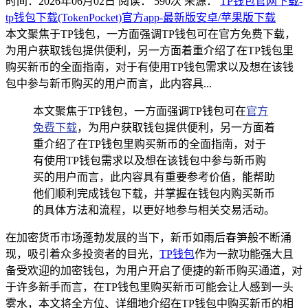
时间：2026年06月02日
阅读：
590
次
来源：
TP钱包官网下载-
tp钱包下载(TokenPocket)官方app-最新版安卓/苹果版下载
本文聚焦于TP钱包，一方面强调TP钱包可在官方免费下载，
为用户获取钱包提供便利，另一方面着重介绍了在TP钱包里
购买新币的全面指南，对于有使用TP钱包需求以及想在该钱
包中参与新币购买的用户而言，此内容具...
本文聚焦于TP钱包，一方面强调TP钱包可在
官方
免费下载
，为用户获取钱包提供便利，另一方面着
重介绍了在TP钱包里购买新币的全面指南，对于
有使用TP钱包需求以及想在该钱包中参与新币购
买的用户而言，此内容具有重要参考价值，能帮助
他们顺利完成钱包下载，并掌握在钱包内购买新币
的具体方法和流程，以更好地参与相关交易活动。
在加密货币市场蓬勃发展的当下，新币如雨后春笋般不断涌
现，吸引着众多投资者的目光，
TP钱包
作为一款功能强大且
备受欢迎的加密钱包，为用户开启了便捷的新币购买通道，对
于许多新手而言，在TP钱包里购买新币可能会让人感到一头
雾水，本文将全方位、详细地介绍在TP钱包中购买新币的相