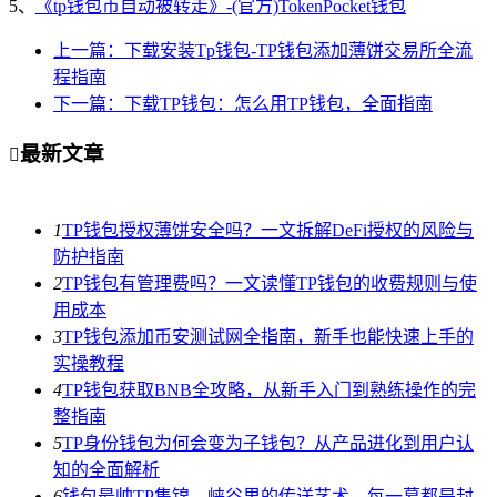
5、
《tp钱包币自动被转走》-(官方)TokenPocket钱包
上一篇：下载安装Tp钱包-TP钱包添加薄饼交易所全流
程指南
下一篇：下载TP钱包：怎么用TP钱包，全面指南
最新文章

1
TP钱包授权薄饼安全吗？一文拆解DeFi授权的风险与
防护指南
2
TP钱包有管理费吗？一文读懂TP钱包的收费规则与使
用成本
3
TP钱包添加币安测试网全指南，新手也能快速上手的
实操教程
4
TP钱包获取BNB全攻略，从新手入门到熟练操作的完
整指南
5
TP身份钱包为何会变为子钱包？从产品进化到用户认
知的全面解析
6
钱包最帅TP集锦，峡谷里的传送艺术，每一幕都是封