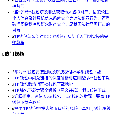
神瞬间
7
盗u源码tp钱包涉及非法获取他人虚拟财产、侵犯公民
个人信息及计算机信息系统安全等违法犯罪行为，严重
破坏网络秩序和群众财产安全，是我国法律严厉打击的
对象
8
TP钱包怎么创建DOGE钱包？从新手入门到实操的完
整教程
热门视频

1
华为 tp 钱包安装困境及解决探讨-tp苹果钱包下载
2
TP 钱包中闪兑链接的深度解析与应用探讨-tp钱包下载
3
TP 钱包激活指南-tp钱包下载地址
4
TP 钱包下载步骤全解析（图文并茂）-假tp钱包下载
5
详细指南，创建 Core 钱包与 TP 钱包的步骤与要点-TP
钱包下载完以后
6
警惕 TP 钱包空投大额币背后的风险与真相-tp钱包冷钱