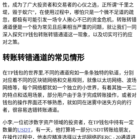
性，成为了广大投资者和交易者的心仪之选，正所谓“千里之
堤，毁于蚁穴”，在使用过程中，哪怕只是一个微不足道的疏
忽，都极有可能引发一场令人揪心不已的资金危机，转账转错
通道便是一个极为常见且后果相当严重的问题，就让我们一同
深入探究TP钱包转账转错通道这一现象，以及切实可行的应
对之策。
转账转错通道的常见情形
在TP钱包的世界里,不同的通道宛如一条条独特的轨道，分别
对应着不同的区块链网络和交易规则，就像以太坊网络、波场
网络等，每个网络都犹如一个独立的小世界，有着其独一无二
的特点和适用场景，部分用户由于急于完成转账操作，或者对
钱包的操作界面还不够熟悉，就如同在迷雾中迷失方向的行
者，很容易选错转账通道。
小李,一位初涉数字资产领域的投资者，在TP钱包中持有一定
数量的
USDT
，有一天，他打算将一部分USDT转账给朋友，
在操作过程中，他本应精准选择以太坊网络的ERC - 20通道进