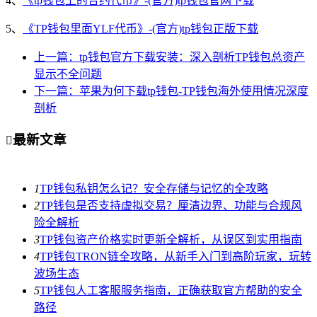
4、
《tp钱包上的合约代币》-(官方)tp钱包官网下载
5、
《TP钱包里面YLF代币》-(官方)tp钱包正版下载
上一篇：tp钱包官方下载安装：深入剖析TP钱包总资产
显示不全问题
下一篇：苹果为何下载tp钱包-TP钱包海外使用情况深度
剖析
最新文章

1
TP钱包私钥怎么记？安全存储与记忆的全攻略
2
TP钱包是否支持虚拟交易？厘清边界、功能与合规风
险全解析
3
TP钱包资产价格实时更新全解析，从误区到实用指南
4
TP钱包TRON链全攻略，从新手入门到高阶玩家，玩转
波场生态
5
TP钱包人工客服服务指南，正确获取官方帮助的安全
路径