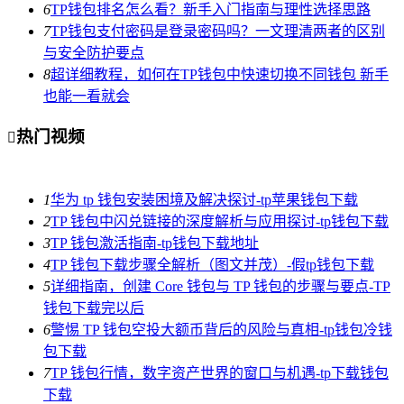
6
TP钱包排名怎么看？新手入门指南与理性选择思路
7
TP钱包支付密码是登录密码吗？一文理清两者的区别
与安全防护要点
8
超详细教程，如何在TP钱包中快速切换不同钱包 新手
也能一看就会
热门视频

1
华为 tp 钱包安装困境及解决探讨-tp苹果钱包下载
2
TP 钱包中闪兑链接的深度解析与应用探讨-tp钱包下载
3
TP 钱包激活指南-tp钱包下载地址
4
TP 钱包下载步骤全解析（图文并茂）-假tp钱包下载
5
详细指南，创建 Core 钱包与 TP 钱包的步骤与要点-TP
钱包下载完以后
6
警惕 TP 钱包空投大额币背后的风险与真相-tp钱包冷钱
包下载
7
TP 钱包行情，数字资产世界的窗口与机遇-tp下载钱包
下载