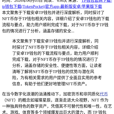
时间：2026年06月03日
阅读：
656
次
来源：
TP钱包官网下载-
tp钱包下载(TokenPocket)官方app-最新版安卓/苹果版下载
本文聚焦于下载安卓TP钱包并进行深度解析，同时探讨了
NFT币存于TP钱包相关内容，详细介绍了安卓TP钱包的下载
流程与要点，助力用户顺利完成下载，对于NFT币存于TP钱
包的情况进行了分析，涵盖存储的安全...
本文聚焦于下载安卓TP钱包并进行深度解析，同
时探讨了NFT币存于TP钱包相关内容，详细介绍
了安卓TP钱包的下载流程与要点，助力用户顺利
完成下载，对于NFT币存于TP钱包的情况进行了
分析，涵盖存储的安全性、便捷性等方面，让读者
清晰了解将NFT币存于TP钱包的优势与潜在风
险，为有相关需求的用户提供了全面且实用的参考
信息，有助于他们更好地管理NFT币资产。
在当今数字化浪潮的汹涌推动下，加密货币和非同质化
代币
（NFT）的概念如璀璨星辰，逐渐走进大众视野，NFT 作为
一种独具特色的数字资产，凭借其不可替代性和唯一性，在艺
术、游戏、体育等多个领域爆发出巨大的潜力，而 TP 钱包