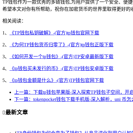
TP钱包作为一款优秀的多链钱包,为用户提供了一个安全、便
希望本文对你有所帮助，祝你在加密货币的世界里取得更好的
相关阅读：
1、
《TP钱包私钥破解》-(官方)tp钱包官网下载
2、
《为何TP钱包货币归零了》-(官方)tp钱包正版下载
3、
《如何开发一个tp钱包》-(官方)TP安卓最新版下载
4、
《tp钱包买未发行的币》-(官方)TP钱包安卓版下载
5、
《tp钱包金额是什么》-(官方)TP钱包官网下载
上一篇：下载tp钱包苹果版-深入探索TP钱包子空间，开
下一篇：tokenpocket钱包下载手机版-深入解析，uni 币怎
最新文章
