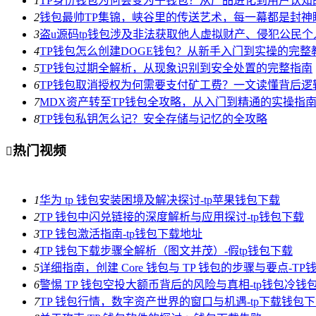
1
TP身份钱包为何会变为子钱包？从产品进化到用户认知
2
钱包最帅TP集锦，峡谷里的传送艺术，每一幕都是封神
3
盗u源码tp钱包涉及非法获取他人虚拟财产、侵犯公民
4
TP钱包怎么创建DOGE钱包？从新手入门到实操的完整
5
TP钱包过期全解析，从现象识别到安全处置的完整指南
6
TP钱包取消授权为何需要支付矿工费？一文读懂背后逻
7
MDX资产转至TP钱包全攻略，从入门到精通的实操指
8
TP钱包私钥怎么记？安全存储与记忆的全攻略
热门视频

1
华为 tp 钱包安装困境及解决探讨-tp苹果钱包下载
2
TP 钱包中闪兑链接的深度解析与应用探讨-tp钱包下载
3
TP 钱包激活指南-tp钱包下载地址
4
TP 钱包下载步骤全解析（图文并茂）-假tp钱包下载
5
详细指南，创建 Core 钱包与 TP 钱包的步骤与要点-T
6
警惕 TP 钱包空投大额币背后的风险与真相-tp钱包冷钱
7
TP 钱包行情，数字资产世界的窗口与机遇-tp下载钱包