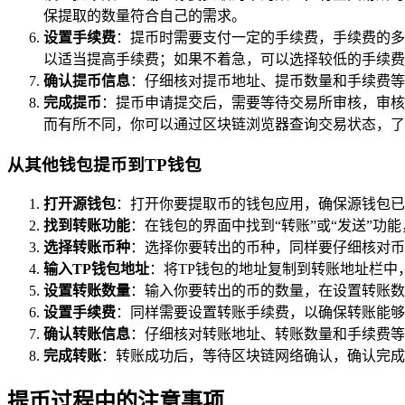
保提取的数量符合自己的需求。
设置手续费
：提币时需要支付一定的手续费，手续费的多
以适当提高手续费；如果不着急，可以选择较低的手续费
确认提币信息
：仔细核对提币地址、提币数量和手续费等
完成提币
：提币申请提交后，需要等待交易所审核，审核
而有所不同，你可以通过区块链浏览器查询交易状态，了
从其他钱包提币到TP钱包
打开源钱包
：打开你要提取币的钱包应用，确保源钱包已
找到转账功能
：在钱包的界面中找到“转账”或“发送”
选择转账币种
：选择你要转出的币种，同样要仔细核对币
输入TP钱包地址
：将TP钱包的地址复制到转账地址栏
设置转账数量
：输入你要转出的币的数量，在设置转账数
设置手续费
：同样需要设置转账手续费，以确保转账能够
确认转账信息
：仔细核对转账地址、转账数量和手续费等
完成转账
：转账成功后，等待区块链网络确认，确认完成
提币过程中的注意事项