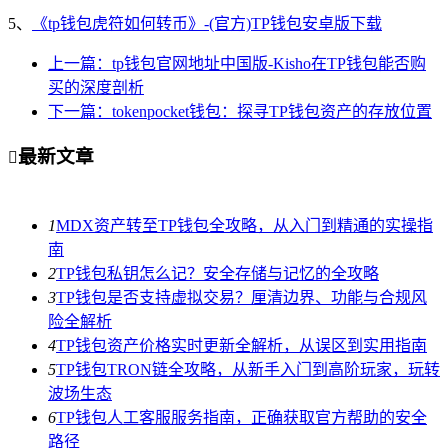
5、
《tp钱包虎符如何转币》-(官方)TP钱包安卓版下载
上一篇：tp钱包官网地址中国版-Kisho在TP钱包能否购
买的深度剖析
下一篇：tokenpocket钱包：探寻TP钱包资产的存放位置
最新文章

1
MDX资产转至TP钱包全攻略，从入门到精通的实操指
南
2
TP钱包私钥怎么记？安全存储与记忆的全攻略
3
TP钱包是否支持虚拟交易？厘清边界、功能与合规风
险全解析
4
TP钱包资产价格实时更新全解析，从误区到实用指南
5
TP钱包TRON链全攻略，从新手入门到高阶玩家，玩转
波场生态
6
TP钱包人工客服服务指南，正确获取官方帮助的安全
路径