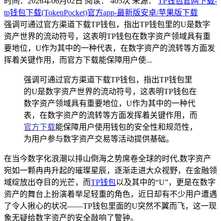
时间：2026年06月02日
阅读：
405
次
来源：
TP钱包官网下载-
tp钱包下载(TokenPocket)官方app-最新版安卓/苹果版下载
强调可通过官方渠道下载TP钱包，指出TP钱包里的U是数字
资产世界的流动符号，这表明TP钱包在数字资产领域具有重
要地位，U作为其中的一种代表，在数字资产的流转等方面发
挥着关键作用，而官方下载能保障用户使...
强调可通过官方渠道下载TP钱包，指出TP钱包里
的U是数字资产世界的流动符号，这表明TP钱包在
数字资产领域具有重要地位，U作为其中的一种代
表，在数字资产的流转等方面发挥着关键作用，而
官方下载
能保障用户使用钱包的安全性和规范性，
为用户参与数字资产交易等活动提供基础。
在当今数字化浪潮以排山倒海之势席卷全球的时代,数字资产
宛如一颗冉冉升起的璀璨星辰，逐渐走进大众视野，在金融领
域绽放出夺目的光芒，而
TP钱包
以及其中的“U”，更是在数字
资产的舞台上扮演着举足轻重的角色，近日却有不少用户遭遇
了令人揪心的状况——TP钱包里面的U突然不翼而飞，这一现
象无疑给数字资产的安全敲响了警钟。