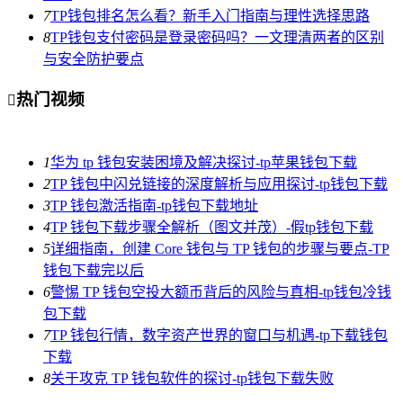
7
TP钱包排名怎么看？新手入门指南与理性选择思路
8
TP钱包支付密码是登录密码吗？一文理清两者的区别
与安全防护要点
热门视频

1
华为 tp 钱包安装困境及解决探讨-tp苹果钱包下载
2
TP 钱包中闪兑链接的深度解析与应用探讨-tp钱包下载
3
TP 钱包激活指南-tp钱包下载地址
4
TP 钱包下载步骤全解析（图文并茂）-假tp钱包下载
5
详细指南，创建 Core 钱包与 TP 钱包的步骤与要点-TP
钱包下载完以后
6
警惕 TP 钱包空投大额币背后的风险与真相-tp钱包冷钱
包下载
7
TP 钱包行情，数字资产世界的窗口与机遇-tp下载钱包
下载
8
关于攻克 TP 钱包软件的探讨-tp钱包下载失败