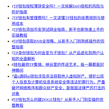
1
TP钱包授权薄饼安全吗？一文拆解DeFi授权的风险与
防护指南
2
TP钱包有管理费吗？一文读懂TP钱包的收费规则与使
用成本
3
TP钱包添加币安测试网全指南，新手也能快速上手的
实操教程
4
TP钱包获取BNB全攻略，从新手入门到熟练操作的完
整指南
5
TP身份钱包为何会变为子钱包？从产品进化到用户认
知的全面解析
6
钱包最帅TP集锦，峡谷里的传送艺术，每一幕都是封
神瞬间
7
盗u源码tp钱包涉及非法获取他人虚拟财产、侵犯公民
个人信息及计算机信息系统安全等违法犯罪行为，严重
破坏网络秩序和群众财产安全，是我国法律严厉打击的
对象
8
TP钱包怎么创建DOGE钱包？从新手入门到实操的完
整教程