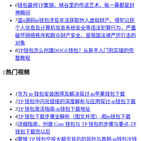
6
钱包最帅TP集锦，峡谷里的传送艺术，每一幕都是封
神瞬间
7
盗u源码tp钱包涉及非法获取他人虚拟财产、侵犯公民
个人信息及计算机信息系统安全等违法犯罪行为，严重
破坏网络秩序和群众财产安全，是我国法律严厉打击的
对象
8
TP钱包怎么创建DOGE钱包？从新手入门到实操的完
整教程
热门视频

1
华为 tp 钱包安装困境及解决探讨-tp苹果钱包下载
2
TP 钱包中闪兑链接的深度解析与应用探讨-tp钱包下载
3
TP 钱包激活指南-tp钱包下载地址
4
TP 钱包下载步骤全解析（图文并茂）-假tp钱包下载
5
详细指南，创建 Core 钱包与 TP 钱包的步骤与要点-TP
钱包下载完以后
6
警惕 TP 钱包空投大额币背后的风险与真相-tp钱包冷钱