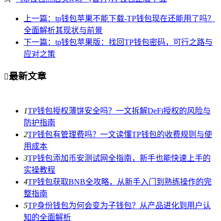
上一篇：tp钱包苹果不能下载-TP钱包现在还能用了吗？
全面解析其现状与前景
下一篇：tp钱包苹果版：找回TP钱包密码，可行之路与
应对之策
最新文章

1
TP钱包授权薄饼安全吗？一文拆解DeFi授权的风险与
防护指南
2
TP钱包有管理费吗？一文读懂TP钱包的收费规则与使
用成本
3
TP钱包添加币安测试网全指南，新手也能快速上手的
实操教程
4
TP钱包获取BNB全攻略，从新手入门到熟练操作的完
整指南
5
TP身份钱包为何会变为子钱包？从产品进化到用户认
知的全面解析