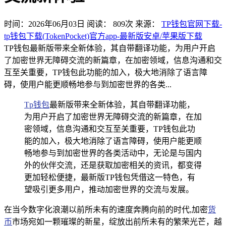
时间：2026年06月03日
阅读：
809
次
来源：
TP钱包官网下载-
tp钱包下载(TokenPocket)官方app-最新版安卓/苹果版下载
TP钱包最新版带来全新体验，其自带翻译功能，为用户开启
了加密世界无障碍交流的新篇章，在加密领域，信息沟通和交
互至关重要，TP钱包此功能的加入，极大地消除了语言障
碍，使用户能更顺畅地参与到加密世界的各类...
Tp钱包
最新版带来全新体验，其自带翻译功能，
为用户开启了加密世界无障碍交流的新篇章，在加
密领域，信息沟通和交互至关重要，TP钱包此功
能的加入，极大地消除了语言障碍，使用户能更顺
畅地参与到加密世界的各类活动中，无论是与国内
外的伙伴交流，还是获取加密相关的资讯，都变得
更加轻松便捷，最新版TP钱包凭借这一特色，有
望吸引更多用户，推动加密世界的交流与发展。
在当今数字化浪潮以前所未有的速度奔腾向前的时代,加密
货
币
市场宛如一颗璀璨的新星，绽放出前所未有的繁荣光芒，越