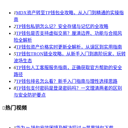
1
MDX资产转至TP钱包全攻略，从入门到精通的实操指
南
2
TP钱包私钥怎么记？安全存储与记忆的全攻略
3
TP钱包是否支持虚拟交易？厘清边界、功能与合规风
险全解析
4
TP钱包资产价格实时更新全解析，从误区到实用指南
5
TP钱包TRON链全攻略，从新手入门到高阶玩家，玩转
波场生态
6
TP钱包人工客服服务指南，正确获取官方帮助的安全
路径
7
TP钱包排名怎么看？新手入门指南与理性选择思路
8
TP钱包支付密码是登录密码吗？一文理清两者的区别
与安全防护要点
热门视频

1
华为 tp 钱包安装困境及解决探讨-tp苹果钱包下载