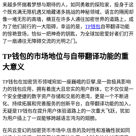
来越多怀揣着梦想与期待的人，如同勇敢的探险家，投身于这
个既充满无限机遇又暗藏诸多挑战的神秘领域，语言的隔阂却
像一堵无形的高墙，横亘在许多人通往加密世界的道路上，成
为了他们前行的一大阻碍，幸运的是，
TP钱包
自带翻译功能
的惊艳登场，恰似一把神奇的钥匙，为全球加密爱好者们打开
了一扇通往无障碍交流的光明之门。
TP钱包的市场地位与自带翻译功能的重
大意义
TP钱包在加密货币领域宛如一座巍峨的巨擘,是一款极具影响
力的钱包应用，拥有着庞大且忠实的用户群体，它不仅仅是一
个安全便捷的数字资产存储和交易的港湾，更是一个不断进
化、持续拓展和完善服务的创新平台，自带翻译功能的加入，
无疑是TP钱包在提升用户体验道路上的一次重大飞跃，犹如
为用户插上了一双能够跨越语言鸿沟的翅膀。
在风云变幻的加密货币市场中,信息的及时性和准确性就如同