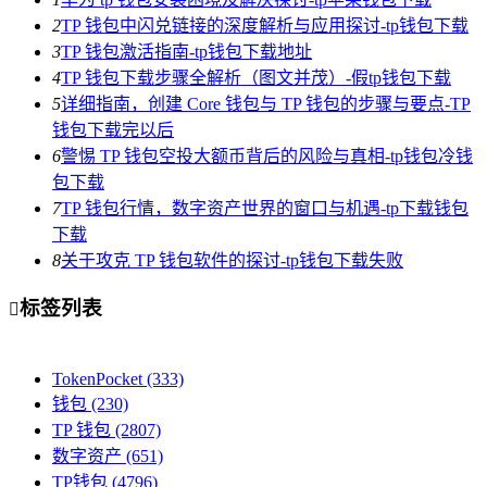
2
TP 钱包中闪兑链接的深度解析与应用探讨-tp钱包下载
3
TP 钱包激活指南-tp钱包下载地址
4
TP 钱包下载步骤全解析（图文并茂）-假tp钱包下载
5
详细指南，创建 Core 钱包与 TP 钱包的步骤与要点-TP
钱包下载完以后
6
警惕 TP 钱包空投大额币背后的风险与真相-tp钱包冷钱
包下载
7
TP 钱包行情，数字资产世界的窗口与机遇-tp下载钱包
下载
8
关于攻克 TP 钱包软件的探讨-tp钱包下载失败
标签列表

TokenPocket
(333)
钱包
(230)
TP 钱包
(2807)
数字资产
(651)
TP钱包
(4796)