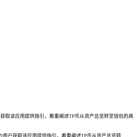
用户获取该应用提供指引，着重阐述TP币从资产总览转至钱包的具
p，为用户获取该应用提供指引，着重阐述TP币从资产总览转