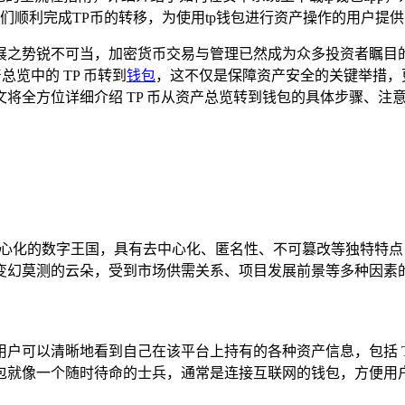
们顺利完成TP币的转移，为使用tp钱包进行资产操作的用户提
展之势锐不可当，加密货币交易与管理已然成为众多投资者瞩目
览中的 TP 币转到
钱包
，这不仅是保障资产安全的关键举措，
将全方位详细介绍 TP 币从资产总览转到钱包的具体步骤、注
中心化的数字王国，具有去中心化、匿名性、不可篡改等独特特点
变幻莫测的云朵，受到市场供需关系、项目发展前景等多种因素
户可以清晰地看到自己在该平台上持有的各种资产信息，包括 T
包就像一个随时待命的士兵，通常是连接互联网的钱包，方便用