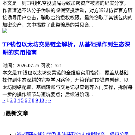
本文是一则TP钱包空投骗局导致加密资产被盗的纪实分享，
作者遭遇不法分子伪装的虚假空投活动，对方通过仿冒官方链
接诱导用户点击，骗取合约授权权限，最终窃取了其钱包内的
加密资产，文中揭露了此类骗局的常见套...
TP钱包以太坊交易链全解析，从基础操作到生态深
耕的实用指南
时间：2026-07-25
阅读：521
本文是TP钱包以太坊交易链的全维度实用指南，覆盖从基础
操作到生态深耕的完整学习路径，开篇详解TP钱包创建、以
太坊网络配置、基础转账与交易记录查询等入门实操，拆解每
一步的操作细节与避坑要点；后续进阶涵...
‹‹
1
2
3
4
5
6
7
8
9
10
›
››
最新文章

1
盗u源码tp钱包涉及非法获取他人虚拟财产、侵犯公民