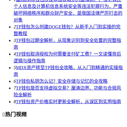
个人信息及计算机信息系统安全等违法犯罪行为，严重
破坏网络秩序和群众财产安全，是我国法律严厉打击的
对象
2
TP钱包怎么创建DOGE钱包？从新手入门到实操的完
整教程
3
TP钱包过期全解析，从现象识别到安全处置的完整指
南
4
TP钱包取消授权为何需要支付矿工费？一文读懂背后
逻辑与操作指南
5
MDX资产转至TP钱包全攻略，从入门到精通的实操指
南
6
TP钱包私钥怎么记？安全存储与记忆的全攻略
7
TP钱包是否支持虚拟交易？厘清边界、功能与合规风
险全解析
8
TP钱包资产价格实时更新全解析，从误区到实用指南
热门视频
