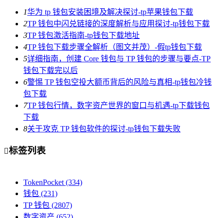
1
华为 tp 钱包安装困境及解决探讨-tp苹果钱包下载
2
TP 钱包中闪兑链接的深度解析与应用探讨-tp钱包下载
3
TP 钱包激活指南-tp钱包下载地址
4
TP 钱包下载步骤全解析（图文并茂）-假tp钱包下载
5
详细指南，创建 Core 钱包与 TP 钱包的步骤与要点-TP
钱包下载完以后
6
警惕 TP 钱包空投大额币背后的风险与真相-tp钱包冷钱
包下载
7
TP 钱包行情，数字资产世界的窗口与机遇-tp下载钱包
下载
8
关于攻克 TP 钱包软件的探讨-tp钱包下载失败
标签列表

TokenPocket
(334)
钱包
(231)
TP 钱包
(2807)
数字资产
(652)