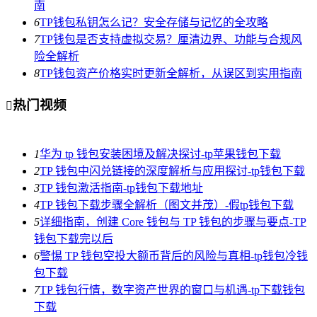
南
6
TP钱包私钥怎么记？安全存储与记忆的全攻略
7
TP钱包是否支持虚拟交易？厘清边界、功能与合规风
险全解析
8
TP钱包资产价格实时更新全解析，从误区到实用指南
热门视频

1
华为 tp 钱包安装困境及解决探讨-tp苹果钱包下载
2
TP 钱包中闪兑链接的深度解析与应用探讨-tp钱包下载
3
TP 钱包激活指南-tp钱包下载地址
4
TP 钱包下载步骤全解析（图文并茂）-假tp钱包下载
5
详细指南，创建 Core 钱包与 TP 钱包的步骤与要点-TP
钱包下载完以后
6
警惕 TP 钱包空投大额币背后的风险与真相-tp钱包冷钱
包下载
7
TP 钱包行情，数字资产世界的窗口与机遇-tp下载钱包
下载