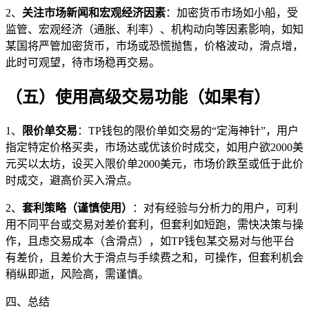
2、
关注市场新闻和宏观经济因素
：加密货币市场如小船，受
监管、宏观经济（通胀、利率）、机构动向等因素影响，如知
某国将严管加密货币，市场或恐慌抛售，价格波动，滑点增，
此时可观望，待市场稳再交易。
（五）使用高级交易功能（如果有）
1、
限价单交易
：TP钱包的限价单如交易的“定海神针”，用户
指定特定价格买卖，市场达或优该价时成交，如用户欲2000美
元买以太坊，设买入限价单2000美元，市场价跌至或低于此价
时成交，避高价买入滑点。
2、
套利策略（谨慎使用）
：对有经验与分析力的用户，可利
用不同平台或交易对差价套利，但套利如短跑，需快决策与操
作，且虑交易成本（含滑点），如TP钱包某交易对与他平台
有差价，且差价大于滑点与手续费之和，可操作，但套利机会
稍纵即逝，风险高，需谨慎。
四、总结