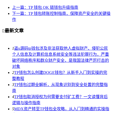
上一篇：TP 钱包 OK 链钱包升级指南
下一篇：TP 钱包转账控制指南，保障资产安全的关键操
作
最新文章

1
盗u源码tp钱包涉及非法获取他人虚拟财产、侵犯公民
个人信息及计算机信息系统安全等违法犯罪行为，严重
破坏网络秩序和群众财产安全，是我国法律严厉打击的
对象
2
TP钱包怎么创建DOGE钱包？从新手入门到实操的完
整教程
3
TP钱包过期全解析，从现象识别到安全处置的完整指
南
4
TP钱包取消授权为何需要支付矿工费？一文读懂背后
逻辑与操作指南
5
MDX资产转至TP钱包全攻略，从入门到精通的实操指