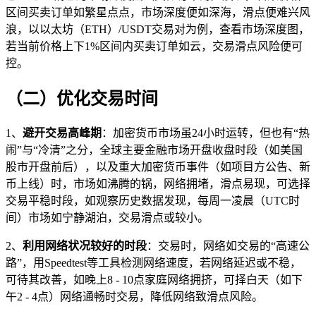
区间买卖订单如繁星点点，市场深度便如深海，滑点便难兴风
浪，以以太坊（ETH）/USDT交易对为例，查看市场深度图，
若当前价格上下1%区间内买卖订单如云，交易滑点风险便可
控。
（二）优化交易时间
1、
避开交易高峰期
：加密货币市场虽24小时运转，但也有“热
闹”与“冷清”之分，全球主要金融市场开盘收盘时段（如美国
股市开盘前后），以及重大加密货币事件（如项目方公告、新
币上线）时，市场如沸腾的锅，网络拥堵，滑点易现，可选择
交易平稳时段，如观察历史数据发现，每周一凌晨（UTC时
间）市场如宁静湖泊，交易滑点或较小。
2、
利用网络状况较好的时段
：交易时，网络如交易的“高速公
路”，用Speedtest等工具检测网络速度，若网络延迟或不稳，
可待其改善，如晚上8 - 10点家庭网络拥挤，可择白天（如下
午2 - 4点）网络通畅时交易，降低网络致滑点风险。