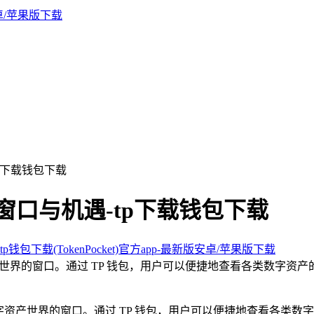
p下载钱包下载
窗口与机遇-tp下载钱包下载
p钱包下载(TokenPocket)官方app-最新版安卓/苹果版下载
世界的窗口。通过 TP 钱包，用户可以便捷地查看各类数字资产
产世界的窗口。通过 TP 钱包，用户可以便捷地查看各类数字