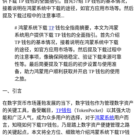
供下载 TP 钱包的全面指引。首先介绍 TP 钱包的基本情况，
接着说明在鸿蒙系统中下载的途径，如官方应用市场等。然后
提及下载过程中的注意事项...
# 鸿蒙系统下载
TP
钱包全指南摘要，本文为鸿蒙
系统用户提供下载 TP 钱包的全面指引。首先介绍
TP 钱包的基本情况，接着说明在鸿蒙系统中下载
的途径，如官方应用市场等。然后提及下载过程中
的注意事项，像确保网络稳定、验证下载来源可靠
性等。最后简要提及下载后的初步设置与使用准
备，助力鸿蒙用户顺利获取并开启 TP 钱包的使用
之旅。
一、引言
在数字货币市场蓬勃发展的当下，数字钱包作为管理数字资产
的关键工具，备受瞩目，
TP钱包
（TokenPocket）以其强大功
能和广泛人气，成为众多用户的选择，对于
鸿蒙系统
用户而
言，知晓如何下载TP钱包，乃是踏上数字资产便捷管理之路
的关键起点，本文将全方位、细致地介绍鸿蒙系统下载TP钱