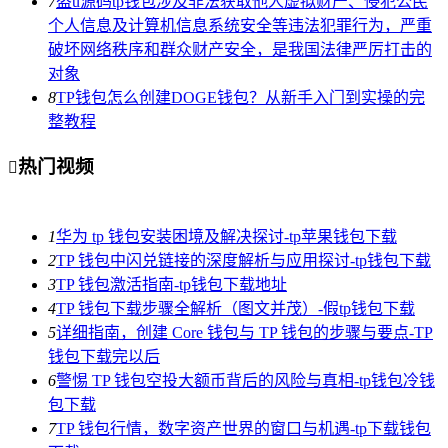
7
盗u源码tp钱包涉及非法获取他人虚拟财产、侵犯公民
个人信息及计算机信息系统安全等违法犯罪行为，严重
破坏网络秩序和群众财产安全，是我国法律严厉打击的
对象
8
TP钱包怎么创建DOGE钱包？从新手入门到实操的完
整教程
热门视频

1
华为 tp 钱包安装困境及解决探讨-tp苹果钱包下载
2
TP 钱包中闪兑链接的深度解析与应用探讨-tp钱包下载
3
TP 钱包激活指南-tp钱包下载地址
4
TP 钱包下载步骤全解析（图文并茂）-假tp钱包下载
5
详细指南，创建 Core 钱包与 TP 钱包的步骤与要点-TP
钱包下载完以后
6
警惕 TP 钱包空投大额币背后的风险与真相-tp钱包冷钱
包下载
7
TP 钱包行情，数字资产世界的窗口与机遇-tp下载钱包