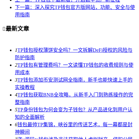
下一篇：深入探究TP钱包官方版网站，功能、安全与使
用指南
最新文章

1
TP钱包授权薄饼安全吗？一文拆解DeFi授权的风险与
防护指南
2
TP钱包有管理费吗？一文读懂TP钱包的收费规则与使
用成本
3
TP钱包添加币安测试网全指南，新手也能快速上手的
实操教程
4
TP钱包获取BNB全攻略，从新手入门到熟练操作的完
整指南
5
TP身份钱包为何会变为子钱包？从产品进化到用户认
知的全面解析
6
钱包最帅TP集锦，峡谷里的传送艺术，每一幕都是封
神瞬间