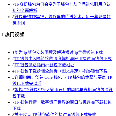
7
TP身份钱包为何会变为子钱包？从产品进化到用户认
知的全面解析
8
钱包最帅TP集锦，峡谷里的传送艺术，每一幕都是封
神瞬间
热门视频

1
华为 tp 钱包安装困境及解决探讨-tp苹果钱包下载
2
TP 钱包中闪兑链接的深度解析与应用探讨-tp钱包下载
3
TP 钱包激活指南-tp钱包下载地址
4
TP 钱包下载步骤全解析（图文并茂）-假tp钱包下载
5
详细指南，创建 Core 钱包与 TP 钱包的步骤与要点-TP
钱包下载完以后
6
警惕 TP 钱包空投大额币背后的风险与真相-tp钱包冷钱
包下载
7
TP 钱包行情，数字资产世界的窗口与机遇-tp下载钱包
下载
8
关于攻克 TP 钱包软件的探讨-tp钱包下载失败