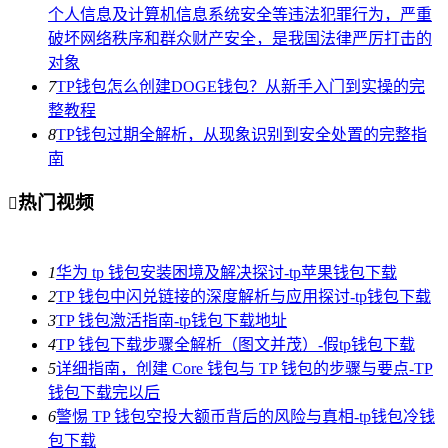
个人信息及计算机信息系统安全等违法犯罪行为，严重
破坏网络秩序和群众财产安全，是我国法律严厉打击的
对象
7
TP钱包怎么创建DOGE钱包？从新手入门到实操的完
整教程
8
TP钱包过期全解析，从现象识别到安全处置的完整指
南
热门视频

1
华为 tp 钱包安装困境及解决探讨-tp苹果钱包下载
2
TP 钱包中闪兑链接的深度解析与应用探讨-tp钱包下载
3
TP 钱包激活指南-tp钱包下载地址
4
TP 钱包下载步骤全解析（图文并茂）-假tp钱包下载
5
详细指南，创建 Core 钱包与 TP 钱包的步骤与要点-TP
钱包下载完以后
6
警惕 TP 钱包空投大额币背后的风险与真相-tp钱包冷钱
包下载