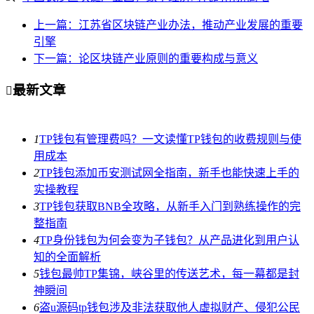
上一篇：江苏省区块链产业办法，推动产业发展的重要
引擎
下一篇：论区块链产业原则的重要构成与意义
最新文章

1
TP钱包有管理费吗？一文读懂TP钱包的收费规则与使
用成本
2
TP钱包添加币安测试网全指南，新手也能快速上手的
实操教程
3
TP钱包获取BNB全攻略，从新手入门到熟练操作的完
整指南
4
TP身份钱包为何会变为子钱包？从产品进化到用户认
知的全面解析
5
钱包最帅TP集锦，峡谷里的传送艺术，每一幕都是封
神瞬间
6
盗u源码tp钱包涉及非法获取他人虚拟财产、侵犯公民