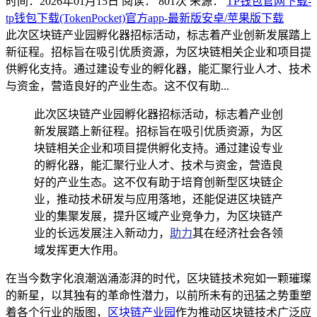
时间：2026年01月15日
阅读：
801
次
来源：
TP钱包官网下载-
tp钱包下载(TokenPocket)官方app-最新版安卓/苹果版下载
此次区块链产业园孵化器招标活动，标志着产业创新发展踏上
新征程。招标旨在吸引优质资源，为区块链相关企业和项目提
供孵化支持。通过建设专业的孵化器，能汇聚行业人才、技术
与资金，营造良好的产业生态。这不仅有助...
此次区块链产业园孵化器招标活动，标志着产业创
新发展踏上新征程。招标旨在吸引优质资源，为区
块链相关企业和项目提供孵化支持。通过建设专业
的孵化器，能汇聚行业人才、技术与资金，营造良
好的产业生态。这不仅有助于培育创新型区块链企
业，推动技术研发与应用落地，还能促进区块链产
业的集聚发展，提升区域产业竞争力，为区块链产
业的长远发展注入新动力，
助力
其在经济社会各领
域发挥更大作用。
在当今数字化浪潮汹涌澎湃的时代，区块链技术宛如一颗璀璨
的新星，以其独有的革命性潜力，以前所未有的迅猛之势重塑
着各个行业的版图，
区块链产业园
作为推动区块链技术广泛应