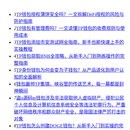
1
TP钱包授权薄饼安全吗？一文拆解DeFi授权的风险与
防护指南
2
TP钱包有管理费吗？一文读懂TP钱包的收费规则与使
用成本
3
TP钱包添加币安测试网全指南，新手也能快速上手的
实操教程
4
TP钱包获取BNB全攻略，从新手入门到熟练操作的完
整指南
5
TP身份钱包为何会变为子钱包？从产品进化到用户认
知的全面解析
6
钱包最帅TP集锦，峡谷里的传送艺术，每一幕都是封
神瞬间
7
盗u源码tp钱包涉及非法获取他人虚拟财产、侵犯公民
个人信息及计算机信息系统安全等违法犯罪行为，严重
破坏网络秩序和群众财产安全，是我国法律严厉打击的
对象
8
TP钱包怎么创建DOGE钱包？从新手入门到实操的完