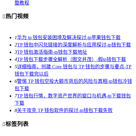
整教程
热门视频

1
华为 tp 钱包安装困境及解决探讨-tp苹果钱包下载
2
TP 钱包中闪兑链接的深度解析与应用探讨-tp钱包下载
3
TP 钱包激活指南-tp钱包下载地址
4
TP 钱包下载步骤全解析（图文并茂）-假tp钱包下载
5
详细指南，创建 Core 钱包与 TP 钱包的步骤与要点-TP
钱包下载完以后
6
警惕 TP 钱包空投大额币背后的风险与真相-tp钱包冷钱
包下载
7
TP 钱包行情，数字资产世界的窗口与机遇-tp下载钱包
下载
8
关于攻克 TP 钱包软件的探讨-tp钱包下载失败
标签列表
