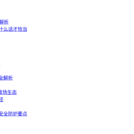
程解析
说什么话才恰当
南
全解析
波场生态
径
安全防护要点