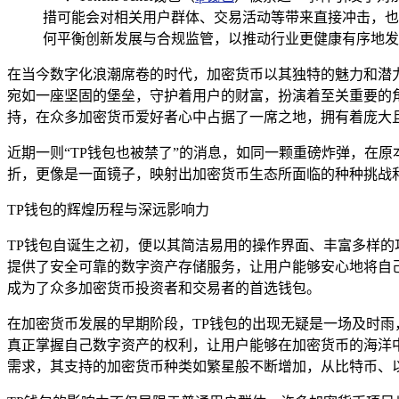
措可能会对相关用户群体、交易活动等带来直接冲击，也
何平衡创新发展与合规监管，以推动行业更健康有序地发
在当今数字化浪潮席卷的时代，加密货币以其独特的魅力和潜
宛如一座坚固的堡垒，守护着用户的财富，扮演着至关重要的角色
持，在众多加密货币爱好者心中占据了一席之地，拥有着庞大
近期一则“TP钱包也被禁了”的消息，如同一颗重磅炸弹，在
折，更像是一面镜子，映射出加密货币生态所面临的种种挑战
TP钱包的辉煌历程与深远影响力
TP钱包自诞生之初，便以其简洁易用的操作界面、丰富多样
提供了安全可靠的数字资产存储服务，让用户能够安心地将自
成为了众多加密货币投资者和交易者的首选钱包。
在加密货币发展的早期阶段，TP钱包的出现无疑是一场及时
真正掌握自己数字资产的权利，让用户能够在加密货币的海洋
需求，其支持的加密货币种类如繁星般不断增加，从比特币、