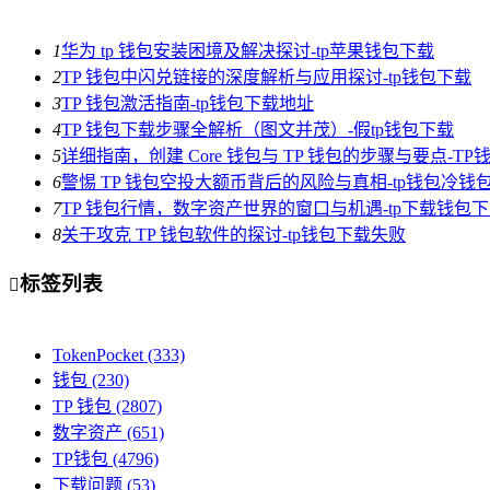
1
华为 tp 钱包安装困境及解决探讨-tp苹果钱包下载
2
TP 钱包中闪兑链接的深度解析与应用探讨-tp钱包下载
3
TP 钱包激活指南-tp钱包下载地址
4
TP 钱包下载步骤全解析（图文并茂）-假tp钱包下载
5
详细指南，创建 Core 钱包与 TP 钱包的步骤与要点-T
6
警惕 TP 钱包空投大额币背后的风险与真相-tp钱包冷钱
7
TP 钱包行情，数字资产世界的窗口与机遇-tp下载钱包
8
关于攻克 TP 钱包软件的探讨-tp钱包下载失败
标签列表

TokenPocket
(333)
钱包
(230)
TP 钱包
(2807)
数字资产
(651)
TP钱包
(4796)
下载问题
(53)