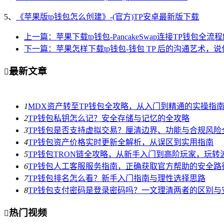
5、
《苹果版tp钱包怎么创建》-(官方)TP安卓最新版下载
上一篇：苹果下载tp钱包-PancakeSwap连接TP钱包全流
下一篇：苹果怎样下载tp钱包-钱包 TP 后的沟通艺术，
最新文章

1
MDX资产转至TP钱包全攻略，从入门到精通的实操指
2
TP钱包私钥怎么记？安全存储与记忆的全攻略
3
TP钱包是否支持虚拟交易？厘清边界、功能与合规风险
4
TP钱包资产价格实时更新全解析，从误区到实用指南
5
TP钱包TRON链全攻略，从新手入门到高阶玩家，玩转
6
TP钱包人工客服服务指南，正确获取官方帮助的安全路
7
TP钱包排名怎么看？新手入门指南与理性选择思路
8
TP钱包支付密码是登录密码吗？一文理清两者的区别与
热门视频
