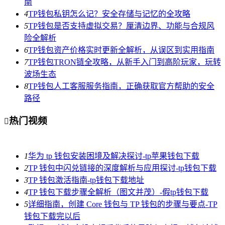
南
4
TP钱包私钥怎么记？安全存储与记忆的全攻略
5
TP钱包是否支持虚拟交易？厘清边界、功能与合规风
险全解析
6
TP钱包资产价格实时更新全解析，从误区到实用指南
7
TP钱包TRON链全攻略，从新手入门到高阶玩家，玩转
波场生态
8
TP钱包人工客服服务指南，正确获取官方帮助的安全
路径
热门视频

1
华为 tp 钱包安装困境及解决探讨-tp苹果钱包下载
2
TP 钱包中闪兑链接的深度解析与应用探讨-tp钱包下载
3
TP 钱包激活指南-tp钱包下载地址
4
TP 钱包下载步骤全解析（图文并茂）-假tp钱包下载
5
详细指南，创建 Core 钱包与 TP 钱包的步骤与要点-TP
钱包下载完以后