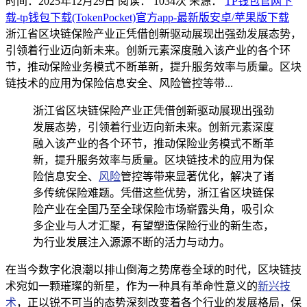
时间：2025年12月29日
阅读：
1034
次
来源：
TP钱包官网下
载-tp钱包下载(TokenPocket)官方app-最新版安卓/苹果版下载
浙江省区块链保险产业正凭借创新驱动展现出强劲发展态势，
引领着行业迈向新未来。创新元素深度融入该产业的各个环
节，推动保险业务模式不断革新，提升服务效率与质量。区块
链技术的应用为保险信息安全、风险管控等带...
浙江省区块链保险产业正凭借创新驱动展现出强劲
发展态势，引领着行业迈向新未来。创新元素深度
融入该产业的各个环节，推动保险业务模式不断革
新，提升服务效率与质量。区块链技术的应用为保
险信息安全、
风险
管控等带来显著优化，解决了诸
多传统保险难题。凭借这些优势，浙江省区块链保
险产业在全国乃至全球保险市场崭露头角，吸引众
多企业与人才汇聚，有望塑造保险行业的新生态，
为行业发展注入源源不断的活力与动力。
在当今数字化浪潮以排山倒海之势席卷全球的时代，区块链技
术宛如一颗璀璨的新星，作为一种具有革命性意义的
新兴技
术
，正以锐不可当的态势深刻改变着各个行业的发展格局，保