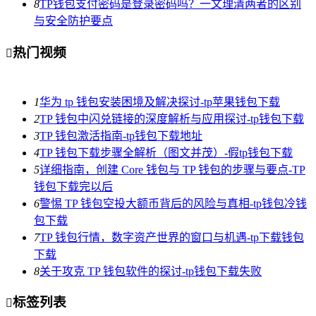
8
TP钱包支付密码是登录密码吗？一文理清两者的区别
与安全防护要点
热门视频

1
华为 tp 钱包安装困境及解决探讨-tp苹果钱包下载
2
TP 钱包中闪兑链接的深度解析与应用探讨-tp钱包下载
3
TP 钱包激活指南-tp钱包下载地址
4
TP 钱包下载步骤全解析（图文并茂）-假tp钱包下载
5
详细指南，创建 Core 钱包与 TP 钱包的步骤与要点-TP
钱包下载完以后
6
警惕 TP 钱包空投大额币背后的风险与真相-tp钱包冷钱
包下载
7
TP 钱包行情，数字资产世界的窗口与机遇-tp下载钱包
下载
8
关于攻克 TP 钱包软件的探讨-tp钱包下载失败
标签列表
