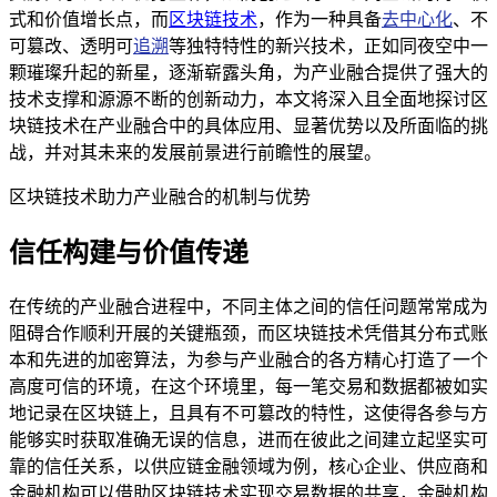
式和价值增长点，而
区块链技术
，作为一种具备
去中心化
、不
可篡改、透明可
追溯
等独特特性的新兴技术，正如同夜空中一
颗璀璨升起的新星，逐渐崭露头角，为产业融合提供了强大的
技术支撑和源源不断的创新动力，本文将深入且全面地探讨区
块链技术在产业融合中的具体应用、显著优势以及所面临的挑
战，并对其未来的发展前景进行前瞻性的展望。
区块链技术助力产业融合的机制与优势
信任构建与价值传递
在传统的产业融合进程中，不同主体之间的信任问题常常成为
阻碍合作顺利开展的关键瓶颈，而区块链技术凭借其分布式账
本和先进的加密算法，为参与产业融合的各方精心打造了一个
高度可信的环境，在这个环境里，每一笔交易和数据都被如实
地记录在区块链上，且具有不可篡改的特性，这使得各参与方
能够实时获取准确无误的信息，进而在彼此之间建立起坚实可
靠的信任关系，以供应链金融领域为例，核心企业、供应商和
金融机构可以借助区块链技术实现交易数据的共享，金融机构