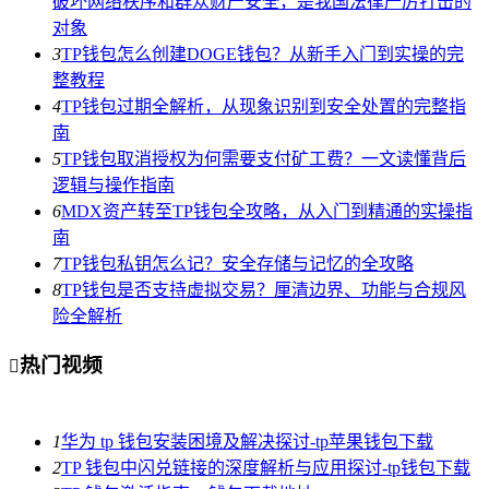
破坏网络秩序和群众财产安全，是我国法律严厉打击的
对象
3
TP钱包怎么创建DOGE钱包？从新手入门到实操的完
整教程
4
TP钱包过期全解析，从现象识别到安全处置的完整指
南
5
TP钱包取消授权为何需要支付矿工费？一文读懂背后
逻辑与操作指南
6
MDX资产转至TP钱包全攻略，从入门到精通的实操指
南
7
TP钱包私钥怎么记？安全存储与记忆的全攻略
8
TP钱包是否支持虚拟交易？厘清边界、功能与合规风
险全解析
热门视频

1
华为 tp 钱包安装困境及解决探讨-tp苹果钱包下载
2
TP 钱包中闪兑链接的深度解析与应用探讨-tp钱包下载