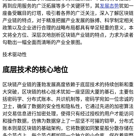
再到应用服务的广泛拓展等多个关键环节，其
发展态势
犹如一
座备受瞩目的灯塔，吸引着各界的广泛关注，深入了解区块链
产业链的特点，对于精准把握产业发展的脉搏、科学制定相关
政策以及企业进行合理的战略布局都具有举足轻重的意义，本
文将全方位、深层次地剖析区块链产业链的特点，力求为读者
勾勒出一幅全面而清晰的产业全景图。
技术驱动性
底层技术的核心地位
区块链产业链的蓬勃发展高度依赖于底层技术的持续创新和重
大突破，区块链的核心技术犹如一座坚固大厦的基石，主要包
括密码学、分布式账本、共识机制等，密码学宛如一位忠诚的
卫士，确保了数据的安全性和隐私性，它通过先进的加密算法
对交易信息进行加密处理，使得只有经过授权的用户才能访问
和操作数据，仿佛为数据穿上了一层坚不可摧的铠甲，分布式
账本则是区块链的基础架构，它将数据如同繁星般分散存储在
多个节点上，每个节点都如同一个独立的小仓库，保存着完整