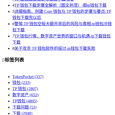
4
TP 钱包下载步骤全解析（图文并茂）-假tp钱包下载
5
详细指南，创建 Core 钱包与 TP 钱包的步骤与要点-TP
钱包下载完以后
6
警惕 TP 钱包空投大额币背后的风险与真相-tp钱包冷钱
包下载
7
TP 钱包行情，数字资产世界的窗口与机遇-tp下载钱包
下载
8
关于攻克 TP 钱包软件的探讨-tp钱包下载失败
标签列表

TokenPocket
(337)
钱包
(233)
TP 钱包
(2807)
数字资产
(652)
TP钱包
(4805)
下载问题
(53)
下载
(2948)