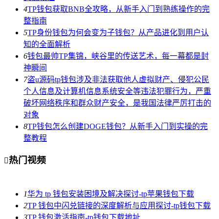
4
TP钱包获取BNB全攻略，从新手入门到熟练操作的完
整指南
5
TP身份钱包为何会变为子钱包？从产品进化到用户认
知的全面解析
6
钱包最帅TP集锦，峡谷里的传送艺术，每一幕都是封
神瞬间
7
盗u源码tp钱包涉及非法获取他人虚拟财产、侵犯公民
个人信息及计算机信息系统安全等违法犯罪行为，严重
破坏网络秩序和群众财产安全，是我国法律严厉打击的
对象
8
TP钱包怎么创建DOGE钱包？从新手入门到实操的完
整教程
热门视频

1
华为 tp 钱包安装困境及解决探讨-tp苹果钱包下载
2
TP 钱包中闪兑链接的深度解析与应用探讨-tp钱包下载
3
TP 钱包激活指南-tp钱包下载地址