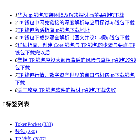
1
华为 tp 钱包安装困境及解决探讨-tp苹果钱包下载
2
TP 钱包中闪兑链接的深度解析与应用探讨-tp钱包下载
3
TP 钱包激活指南-tp钱包下载地址
4
TP 钱包下载步骤全解析（图文并茂）-假tp钱包下载
5
详细指南，创建 Core 钱包与 TP 钱包的步骤与要点-TP
钱包下载完以后
6
警惕 TP 钱包空投大额币背后的风险与真相-tp钱包冷钱
包下载
7
TP 钱包行情，数字资产世界的窗口与机遇-tp下载钱包
下载
8
关于攻克 TP 钱包软件的探讨-tp钱包下载失败
标签列表

TokenPocket
(333)
钱包
(230)
TP 钱包
(2807)