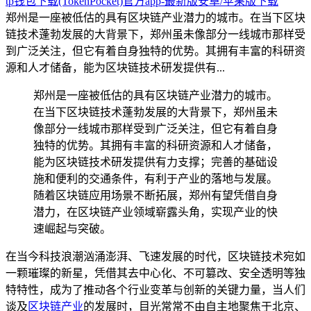
tp钱包下载(TokenPocket)官方app-最新版安卓/苹果版下载
郑州是一座被低估的具有区块链产业潜力的城市。在当下区块
链技术蓬勃发展的大背景下，郑州虽未像部分一线城市那样受
到广泛关注，但它有着自身独特的优势。其拥有丰富的科研资
源和人才储备，能为区块链技术研发提供有...
郑州是一座被低估的具有区块链产业潜力的城市。
在当下区块链技术蓬勃发展的大背景下，郑州虽未
像部分一线城市那样受到广泛关注，但它有着自身
独特的优势。其拥有丰富的科研资源和人才储备，
能为区块链技术研发提供有力支撑；完善的基础设
施和便利的交通条件，有利于产业的落地与发展。
随着区块链应用场景不断拓展，郑州有望凭借自身
潜力，在区块链产业领域崭露头角，实现产业的快
速崛起与突破。
在当今科技浪潮汹涌澎湃、飞速发展的时代，区块链技术宛如
一颗璀璨的新星，凭借其去中心化、不可篡改、安全透明等独
特特性，成为了推动各个行业变革与创新的关键力量，当人们
谈及
区块链产业
的发展时，目光常常不由自主地聚焦于北京、