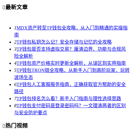
最新文章

1
MDX资产转至TP钱包全攻略，从入门到精通的实操指
南
2
TP钱包私钥怎么记？安全存储与记忆的全攻略
3
TP钱包是否支持虚拟交易？厘清边界、功能与合规风
险全解析
4
TP钱包资产价格实时更新全解析，从误区到实用指南
5
TP钱包TRON链全攻略，从新手入门到高阶玩家，玩转
波场生态
6
TP钱包人工客服服务指南，正确获取官方帮助的安全
路径
7
TP钱包排名怎么看？新手入门指南与理性选择思路
8
TP钱包支付密码是登录密码吗？一文理清两者的区别
与安全防护要点
热门视频
