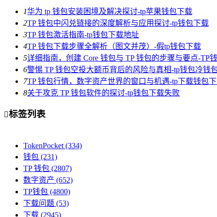
1
华为 tp 钱包安装困境及解决探讨-tp苹果钱包下载
2
TP 钱包中闪兑链接的深度解析与应用探讨-tp钱包下载
3
TP 钱包激活指南-tp钱包下载地址
4
TP 钱包下载步骤全解析（图文并茂）-假tp钱包下载
5
详细指南，创建 Core 钱包与 TP 钱包的步骤与要点-T
6
警惕 TP 钱包空投大额币背后的风险与真相-tp钱包冷钱
7
TP 钱包行情，数字资产世界的窗口与机遇-tp下载钱包
8
关于攻克 TP 钱包软件的探讨-tp钱包下载失败
标签列表

TokenPocket
(334)
钱包
(231)
TP 钱包
(2807)
数字资产
(652)
TP钱包
(4800)
下载问题
(53)
下载
(2945)