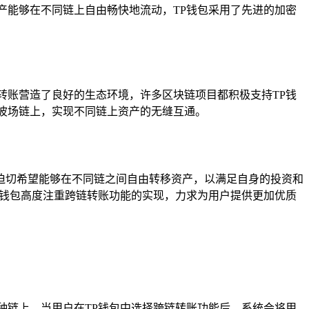
产能够在不同链上自由畅快地流动，TP钱包采用了先进的加密
转账营造了良好的生态环境，许多区块链项目都积极支持TP钱
波场链上，实现不同链上资产的无缝互通。
迫切希望能够在不同链之间自由转移资产，以满足自身的投资和
P钱包高度注重跨链转账功能的实现，力求为用户提供更加优质
种链上，当用户在TP钱包中选择跨链转账功能后，系统会将用