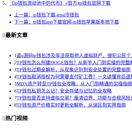
5、
《tp钱包流动池中的代币》-(官方)tp钱包官网下载
上一篇：tp钱包下载-trust冷钱包
下一篇：tp钱包app下载官网-tp钱包苹果版本地下载
最新文章

1
盗u源码tp钱包涉及非法获取他人虚拟财产、侵犯公民
2
TP钱包怎么创建DOGE钱包？从新手入门到实操的完整
3
TP钱包过期全解析，从现象识别到安全处置的完整指南
4
TP钱包取消授权为何需要支付矿工费？一文读懂背后逻
5
MDX资产转至TP钱包全攻略，从入门到精通的实操指
6
TP钱包私钥怎么记？安全存储与记忆的全攻略
7
TP钱包是否支持虚拟交易？厘清边界、功能与合规风险
8
TP钱包资产价格实时更新全解析，从误区到实用指南
热门视频
