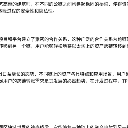
艺高超的建筑师，在不同的公链之间构建起稳固的桥梁，使得资
转账过程的安全性和隐私性。
项目和平台建立了紧密的合作关系，这种广泛的合作关系为跨链
链转移到另一个链，用户能够轻松地将以太坊上的资产跨链转移到
出日益增长的态势，不同链上的资产各具特点和应用场景，用户
足用户的跨链转账需求是其发展的必然趋势，在开发过程中，T
同区块链世界的神奇桥梁，它能够将一种链上的资产映射到另一