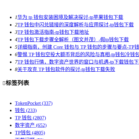
1
华为 tp 钱包安装困境及解决探讨-tp苹果钱包下载
2
TP 钱包中闪兑链接的深度解析与应用探讨-tp钱包下载
3
TP 钱包激活指南-tp钱包下载地址
4
TP 钱包下载步骤全解析（图文并茂）-假tp钱包下载
5
详细指南，创建 Core 钱包与 TP 钱包的步骤与要点-T
6
警惕 TP 钱包空投大额币背后的风险与真相-tp钱包冷钱
7
TP 钱包行情，数字资产世界的窗口与机遇-tp下载钱包
8
关于攻克 TP 钱包软件的探讨-tp钱包下载失败
标签列表

TokenPocket
(337)
钱包
(233)
TP 钱包
(2807)
数字资产
(652)
TP钱包
(4805)