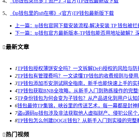
4、
《tp钱包突然多了资产》-(官方)TP钱包最新版下载
5、
《tp钱包里的nft在哪》-(官方)TP钱包最新版下载
上一篇：tp钱包官网下载安装流程-解决安装 TP 钱包被
下一篇：tp钱包官方最新版本-TP钱包能否用地址破解？
最新文章

1
TP钱包授权薄饼安全吗？一文拆解DeFi授权的风险与防
2
TP钱包有管理费吗？一文读懂TP钱包的收费规则与使用
3
TP钱包添加币安测试网全指南，新手也能快速上手的实
4
TP钱包获取BNB全攻略，从新手入门到熟练操作的完整
5
TP身份钱包为何会变为子钱包？从产品进化到用户认知
6
钱包最帅TP集锦，峡谷里的传送艺术，每一幕都是封神
7
盗u源码tp钱包涉及非法获取他人虚拟财产、侵犯公民
8
TP钱包怎么创建DOGE钱包？从新手入门到实操的完整
热门视频
