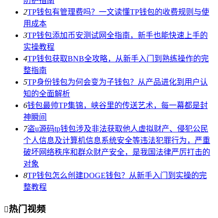
防护指南
2
TP钱包有管理费吗？一文读懂TP钱包的收费规则与使
用成本
3
TP钱包添加币安测试网全指南，新手也能快速上手的
实操教程
4
TP钱包获取BNB全攻略，从新手入门到熟练操作的完
整指南
5
TP身份钱包为何会变为子钱包？从产品进化到用户认
知的全面解析
6
钱包最帅TP集锦，峡谷里的传送艺术，每一幕都是封
神瞬间
7
盗u源码tp钱包涉及非法获取他人虚拟财产、侵犯公民
个人信息及计算机信息系统安全等违法犯罪行为，严重
破坏网络秩序和群众财产安全，是我国法律严厉打击的
对象
8
TP钱包怎么创建DOGE钱包？从新手入门到实操的完
整教程
热门视频
