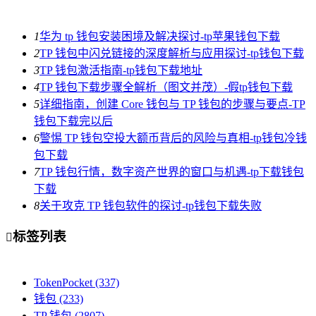
1
华为 tp 钱包安装困境及解决探讨-tp苹果钱包下载
2
TP 钱包中闪兑链接的深度解析与应用探讨-tp钱包下载
3
TP 钱包激活指南-tp钱包下载地址
4
TP 钱包下载步骤全解析（图文并茂）-假tp钱包下载
5
详细指南，创建 Core 钱包与 TP 钱包的步骤与要点-TP
钱包下载完以后
6
警惕 TP 钱包空投大额币背后的风险与真相-tp钱包冷钱
包下载
7
TP 钱包行情，数字资产世界的窗口与机遇-tp下载钱包
下载
8
关于攻克 TP 钱包软件的探讨-tp钱包下载失败
标签列表

TokenPocket
(337)
钱包
(233)
TP 钱包
(2807)