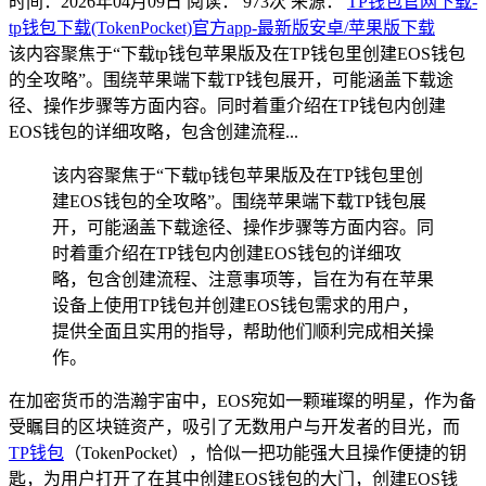
时间：2026年04月09日
阅读：
973
次
来源：
TP钱包官网下载-
tp钱包下载(TokenPocket)官方app-最新版安卓/苹果版下载
该内容聚焦于“下载tp钱包苹果版及在TP钱包里创建EOS钱包
的全攻略”。围绕苹果端下载TP钱包展开，可能涵盖下载途
径、操作步骤等方面内容。同时着重介绍在TP钱包内创建
EOS钱包的详细攻略，包含创建流程...
该内容聚焦于“下载tp钱包苹果版及在TP钱包里创
建EOS钱包的全攻略”。围绕苹果端下载TP钱包展
开，可能涵盖下载途径、操作步骤等方面内容。同
时着重介绍在TP钱包内创建EOS钱包的详细攻
略，包含创建流程、注意事项等，旨在为有在苹果
设备上使用TP钱包并创建EOS钱包需求的用户，
提供全面且实用的指导，帮助他们顺利完成相关操
作。
在加密货币的浩瀚宇宙中，EOS宛如一颗璀璨的明星，作为备
受瞩目的区块链资产，吸引了无数用户与开发者的目光，而
TP钱包
（TokenPocket），恰似一把功能强大且操作便捷的钥
匙，为用户打开了在其中创建EOS钱包的大门，创建EOS钱