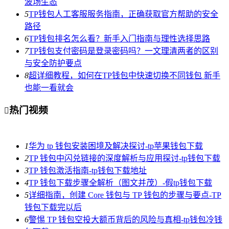
波场生态
5
TP钱包人工客服服务指南，正确获取官方帮助的安全
路径
6
TP钱包排名怎么看？新手入门指南与理性选择思路
7
TP钱包支付密码是登录密码吗？一文理清两者的区别
与安全防护要点
8
超详细教程，如何在TP钱包中快速切换不同钱包 新手
也能一看就会
热门视频

1
华为 tp 钱包安装困境及解决探讨-tp苹果钱包下载
2
TP 钱包中闪兑链接的深度解析与应用探讨-tp钱包下载
3
TP 钱包激活指南-tp钱包下载地址
4
TP 钱包下载步骤全解析（图文并茂）-假tp钱包下载
5
详细指南，创建 Core 钱包与 TP 钱包的步骤与要点-TP
钱包下载完以后
6
警惕 TP 钱包空投大额币背后的风险与真相-tp钱包冷钱