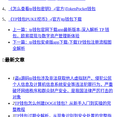
4、
《怎么查看tp钱包密钥》-(官方)TokenPocket钱包
5、
《TP钱包PUKE挖币》-(官方)tp钱包下载
上一篇：tp钱包官网下载app最新版本-深入解析 TP 钱
包，欧易提现与数字资产管理新体验
下一篇：tp钱包安卓版app下载-下载TP钱包注册流程图
全解析
最新文章

1
盗u源码tp钱包涉及非法获取他人虚拟财产、侵犯公民
个人信息及计算机信息系统安全等违法犯罪行为，严重
破坏网络秩序和群众财产安全，是我国法律严厉打击的
对象
2
TP钱包怎么创建DOGE钱包？从新手入门到实操的完
整教程
3
TP钱包过期全解析，从现象识别到安全处置的完整指