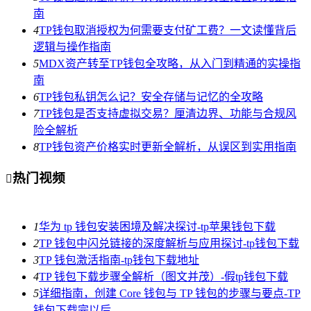
南
4
TP钱包取消授权为何需要支付矿工费？一文读懂背后
逻辑与操作指南
5
MDX资产转至TP钱包全攻略，从入门到精通的实操指
南
6
TP钱包私钥怎么记？安全存储与记忆的全攻略
7
TP钱包是否支持虚拟交易？厘清边界、功能与合规风
险全解析
8
TP钱包资产价格实时更新全解析，从误区到实用指南
热门视频

1
华为 tp 钱包安装困境及解决探讨-tp苹果钱包下载
2
TP 钱包中闪兑链接的深度解析与应用探讨-tp钱包下载
3
TP 钱包激活指南-tp钱包下载地址
4
TP 钱包下载步骤全解析（图文并茂）-假tp钱包下载
5
详细指南，创建 Core 钱包与 TP 钱包的步骤与要点-TP
钱包下载完以后