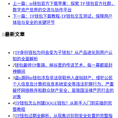
上一篇：tp钱包官方下载苹果：探索 TP 钱包官方社群，
数字资产世界的交流与协作平台
下一篇：TP钱包下载教程-TP钱包交互测试，保障用户
体验与安全的关键环节
最新文章

1
TP身份钱包为何会变为子钱包？从产品进化到用户认
知的全面解析
2
钱包最帅TP集锦，峡谷里的传送艺术，每一幕都是封
神瞬间
3
盗u源码tp钱包涉及非法获取他人虚拟财产、侵犯公民
个人信息及计算机信息系统安全等违法犯罪行为，严重
破坏网络秩序和群众财产安全，是我国法律严厉打击的
对象
4
TP钱包怎么创建DOGE钱包？从新手入门到实操的完
整教程
5
TP钱包过期全解析，从现象识别到安全处置的完整指