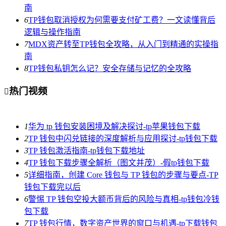
南
6
TP钱包取消授权为何需要支付矿工费？一文读懂背后
逻辑与操作指南
7
MDX资产转至TP钱包全攻略，从入门到精通的实操指
南
8
TP钱包私钥怎么记？安全存储与记忆的全攻略
热门视频

1
华为 tp 钱包安装困境及解决探讨-tp苹果钱包下载
2
TP 钱包中闪兑链接的深度解析与应用探讨-tp钱包下载
3
TP 钱包激活指南-tp钱包下载地址
4
TP 钱包下载步骤全解析（图文并茂）-假tp钱包下载
5
详细指南，创建 Core 钱包与 TP 钱包的步骤与要点-TP
钱包下载完以后
6
警惕 TP 钱包空投大额币背后的风险与真相-tp钱包冷钱
包下载
7
TP 钱包行情，数字资产世界的窗口与机遇-tp下载钱包