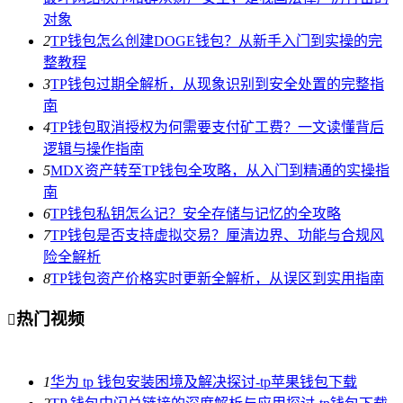
对象
2
TP钱包怎么创建DOGE钱包？从新手入门到实操的完
整教程
3
TP钱包过期全解析，从现象识别到安全处置的完整指
南
4
TP钱包取消授权为何需要支付矿工费？一文读懂背后
逻辑与操作指南
5
MDX资产转至TP钱包全攻略，从入门到精通的实操指
南
6
TP钱包私钥怎么记？安全存储与记忆的全攻略
7
TP钱包是否支持虚拟交易？厘清边界、功能与合规风
险全解析
8
TP钱包资产价格实时更新全解析，从误区到实用指南
热门视频

1
华为 tp 钱包安装困境及解决探讨-tp苹果钱包下载