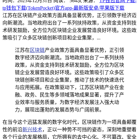
时间：2025年12月31日
阅读：
564
次
来源：
TP钱包官网下载-
tp钱包下载(TokenPocket)官方app-最新版安卓/苹果版下载
江苏在区块链产业政策方面具备显著优势，正引领数字经济迈
向新潮流。当地政府出台了一系列扶持政策，从资金支持到技
术研发鼓励，全方位为区块链企业发展营造良好环境。这些政
策吸引了众多区块链创新项目和企业集聚，...
江苏在
区块链
产业政策方面具备显著优势，正引领
数字经济迈向新潮流。当地政府出台了一系列扶持
政策，从资金支持到技术研发鼓励，全方位为区块
链企业发展营造良好环境。这些政策吸引了众多区
块链创新项目和企业集聚，推动了技术的快速迭代
与应用拓展。在政策驱动下，江苏区块链产业在金
融、政务、民生等多领域落地成果显著，提升了产
业效率与服务质量，为数字经济发展注入强大动
力，展现出蓬勃的发展态势与广阔前景。
在当今这个迅猛发展的数字化时代，区块链作为一项具备颠覆
性的前沿
新兴技术
，正以一种势不可挡的姿态，深刻地重塑着
各个行业的发展格局，它所拥有的去中心化、不可篡改、安全