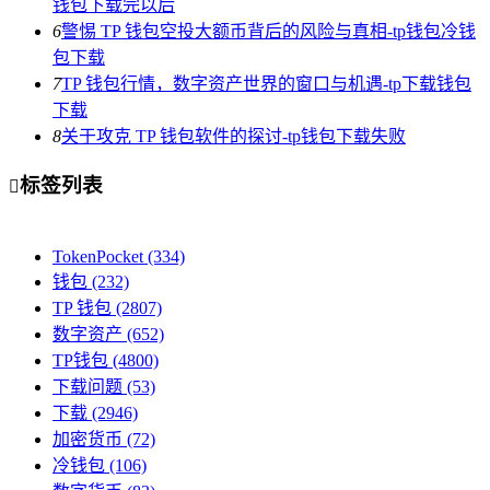
钱包下载完以后
6
警惕 TP 钱包空投大额币背后的风险与真相-tp钱包冷钱
包下载
7
TP 钱包行情，数字资产世界的窗口与机遇-tp下载钱包
下载
8
关于攻克 TP 钱包软件的探讨-tp钱包下载失败
标签列表

TokenPocket
(334)
钱包
(232)
TP 钱包
(2807)
数字资产
(652)
TP钱包
(4800)
下载问题
(53)
下载
(2946)
加密货币
(72)
冷钱包
(106)