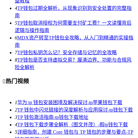
整教程
4
TP钱包过期全解析，从现象识别到安全处置的完整指
南
5
TP钱包取消授权为何需要支付矿工费？一文读懂背后
逻辑与操作指南
6
MDX资产转至TP钱包全攻略，从入门到精通的实操指
南
7
TP钱包私钥怎么记？安全存储与记忆的全攻略
8
TP钱包是否支持虚拟交易？厘清边界、功能与合规风
险全解析
热门视频

1
华为 tp 钱包安装困境及解决探讨-tp苹果钱包下载
2
TP 钱包中闪兑链接的深度解析与应用探讨-tp钱包下载
3
TP 钱包激活指南-tp钱包下载地址
4
TP 钱包下载步骤全解析（图文并茂）-假tp钱包下载
5
详细指南，创建 Core 钱包与 TP 钱包的步骤与要点-TP