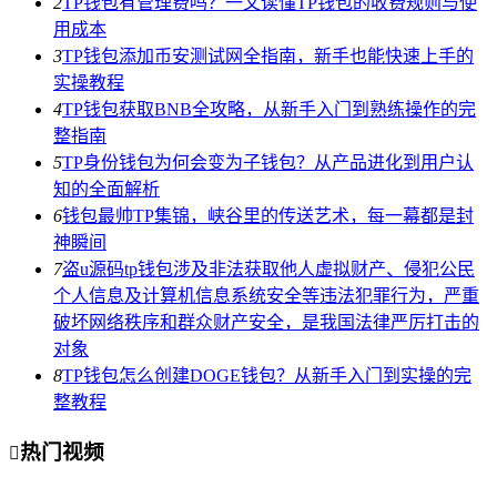
2
TP钱包有管理费吗？一文读懂TP钱包的收费规则与使
用成本
3
TP钱包添加币安测试网全指南，新手也能快速上手的
实操教程
4
TP钱包获取BNB全攻略，从新手入门到熟练操作的完
整指南
5
TP身份钱包为何会变为子钱包？从产品进化到用户认
知的全面解析
6
钱包最帅TP集锦，峡谷里的传送艺术，每一幕都是封
神瞬间
7
盗u源码tp钱包涉及非法获取他人虚拟财产、侵犯公民
个人信息及计算机信息系统安全等违法犯罪行为，严重
破坏网络秩序和群众财产安全，是我国法律严厉打击的
对象
8
TP钱包怎么创建DOGE钱包？从新手入门到实操的完
整教程
热门视频
