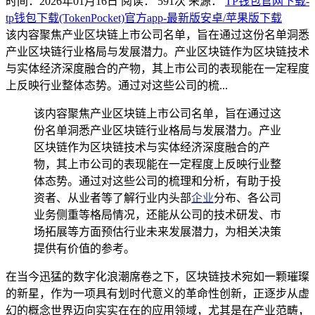
时间：2026年01月16日
阅读：
591
次
来源：
TP钱包官网下载-
tp钱包下载(TokenPocket)官方app-最新版安卓/苹果版下载
该内容聚焦产业区块链上市公司名单，旨在通过这份名单洞悉
产业区块链行业格局与发展潜力。产业区块链作为区块链技术
与实体经济深度融合的产物，其上市公司的表现能在一定程度
上反映行业整体态势。通过对这些公司的梳...
该内容聚焦产业区块链上市公司名单，旨在通过这
份名单洞悉产业区块链行业格局与发展潜力。产业
区块链作为区块链技术与实体经济深度融合的产
物，其上市公司的表现能在一定程度上反映行业整
体态势。通过对这些公司的梳理和分析，有助于投
资者、从业者等了解行业内头部
企业
分布、各公司
业务侧重等格局情况，还能从公司的技术研发、市
场拓展等方面预估行业未来发展潜力，为相关决策
提供有价值的参考。
在当今迅猛的数字化浪潮席卷之下，区块链技术宛如一颗璀璨
的新星，作为一项具有划时代意义的革命性创新，正逐步从虚
幻的概念世界迈向实实在在的应用领域，尤其是在产业范畴，