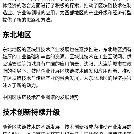
体经济的融合方面进行了积极的探索，推动了区块链技术在制
造业、农业等领域的应用，为西部地区的产业升级和经济转型
提供了新的思路和方法。
东北地区
东北地区的区块链技术产业发展也在逐步推进，东北地区拥有
雄厚的工业基础和丰富的资源，区块链技术在工业互联网、供
应链管理等领域具有广阔的应用前景，沈阳、大连等城市在政
府的引导下，鼓励企业开展区块链技术研发和应用创新，推动
了区块链技术与传统产业的融合发展，为东北地区的经济振兴
注入了新的动力。
中国区块链技术产业图谱的发展趋势
技术创新持续升级
随着区块链技术的不断发展，技术创新将成为推动产业发展的