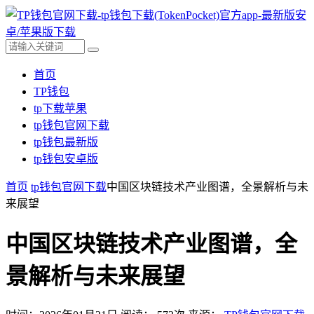
首页
TP钱包
tp下载苹果
tp钱包官网下载
tp钱包最新版
tp钱包安卓版
首页
tp钱包官网下载
中国区块链技术产业图谱，全景解析与未
来展望
中国区块链技术产业图谱，全
景解析与未来展望