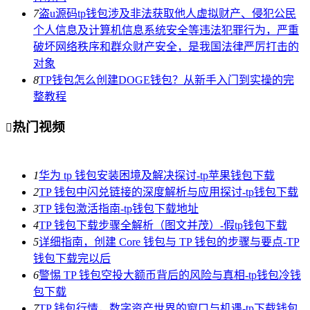
7
盗u源码tp钱包涉及非法获取他人虚拟财产、侵犯公民
个人信息及计算机信息系统安全等违法犯罪行为，严重
破坏网络秩序和群众财产安全，是我国法律严厉打击的
对象
8
TP钱包怎么创建DOGE钱包？从新手入门到实操的完
整教程
热门视频

1
华为 tp 钱包安装困境及解决探讨-tp苹果钱包下载
2
TP 钱包中闪兑链接的深度解析与应用探讨-tp钱包下载
3
TP 钱包激活指南-tp钱包下载地址
4
TP 钱包下载步骤全解析（图文并茂）-假tp钱包下载
5
详细指南，创建 Core 钱包与 TP 钱包的步骤与要点-TP
钱包下载完以后
6
警惕 TP 钱包空投大额币背后的风险与真相-tp钱包冷钱
包下载
7
TP 钱包行情，数字资产世界的窗口与机遇-tp下载钱包