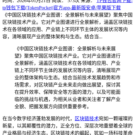
时间：2026年01月21日
阅读：
573
次
来源：
TP钱包官网下载-
tp钱包下载(TokenPocket)官方app-最新版安卓/苹果版下载
《中国区块链技术产业图谱：全景解析与未来展望》聚焦中国
区块链技术产业。它对产业图谱进行全景解析，涵盖区块链技
术在各领域的应用、产业链上不同环节主体的发展状况等内
容，清晰展现产业的整体架构与生态。结合当...
《中国区块链技术产业图谱：全景解析与未来展
望》聚焦中国区块链技术产业。它对产业图谱进行
全景解析，涵盖区块链技术在各领域的应用、产业
链上不同环节主体的发展状况等内容，清晰展现产
业的整体架构与生态。结合当前技术发展趋势和市
场需求，对区块链产业未来走向做出展望，探讨其
在提升效率、保障安全等方面的潜力，以及可能面
临的挑战与机遇，为相关从业者和关注者了解产业
全貌、把握发展方向提供重要参考。
在当今数字经济蓬勃发展的时代，
区块链技术
宛如一颗璀璨的
新星，以其颠覆性的潜力，正全方位、深层次地重塑着全球的
产业格局与经济生态，区块链技术的崛起，犹如一场科技革命