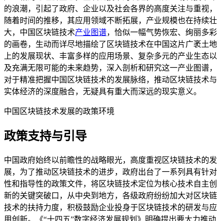
的浪潮，引起了政府、企业以及社会各界的高度关注与重视，
随着时间的推移，其应用领域不断拓展，产业规模也在持续壮
大，中国区块链技术
产业图谱
，恰似一幅气势恢宏、绚丽多彩
的画卷，生动而详尽地描绘了区块链技术在中国这片广袤土地
上的发展现状、丰富多样的应用场景、复杂多元的产业生态以
及充满无限可能的未来趋势，深入剖析和研究这一产业图谱，
对于精准把握中国区块链技术的发展脉络，推动区块链技术与
实体经济的深度融合，无疑具有重大而深远的现实意义。
中国区块链技术发展的政策环境
政策支持与引导
中国政府始终以前瞻性的战略眼光，高度重视区块链技术的发
展，为了推动区块链技术的进步，政府出台了一系列具有针对
性和指导性的政策文件，将区块链技术定位为核心技术自主创
新的关键突破口，从中央到地方，各级政府纷纷加大对区块链
技术的扶持力度，积极鼓励企业投身于区块链技术的研发与应
用创新。《“十四五”数字经济发展规划》明确提出要大力推动