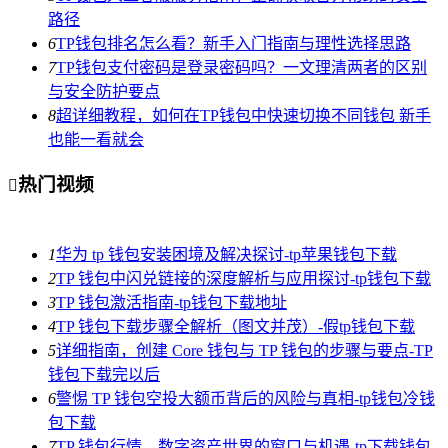
路径
6
TP钱包排名怎么看？新手入门指南与理性选择思路
7
TP钱包支付密码是登录密码吗？一文理清两者的区别
与安全防护要点
8
超详细教程，如何在TP钱包中快速切换不同钱包 新手
也能一看就会
热门视频

1
华为 tp 钱包安装困境及解决探讨-tp苹果钱包下载
2
TP 钱包中闪兑链接的深度解析与应用探讨-tp钱包下载
3
TP 钱包激活指南-tp钱包下载地址
4
TP 钱包下载步骤全解析（图文并茂）-假tp钱包下载
5
详细指南，创建 Core 钱包与 TP 钱包的步骤与要点-TP
钱包下载完以后
6
警惕 TP 钱包空投大额币背后的风险与真相-tp钱包冷钱
包下载
7
TP 钱包行情，数字资产世界的窗口与机遇-tp下载钱包