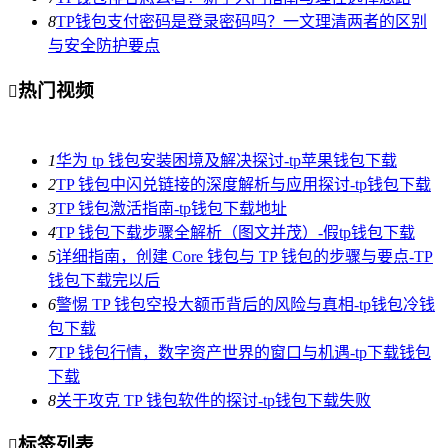
8
TP钱包支付密码是登录密码吗？一文理清两者的区别
与安全防护要点
热门视频

1
华为 tp 钱包安装困境及解决探讨-tp苹果钱包下载
2
TP 钱包中闪兑链接的深度解析与应用探讨-tp钱包下载
3
TP 钱包激活指南-tp钱包下载地址
4
TP 钱包下载步骤全解析（图文并茂）-假tp钱包下载
5
详细指南，创建 Core 钱包与 TP 钱包的步骤与要点-TP
钱包下载完以后
6
警惕 TP 钱包空投大额币背后的风险与真相-tp钱包冷钱
包下载
7
TP 钱包行情，数字资产世界的窗口与机遇-tp下载钱包
下载
8
关于攻克 TP 钱包软件的探讨-tp钱包下载失败
标签列表
