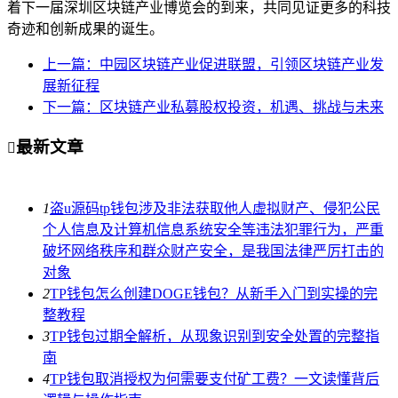
着下一届深圳区块链产业博览会的到来，共同见证更多的科技
奇迹和创新成果的诞生。
上一篇：中园区块链产业促进联盟，引领区块链产业发
展新征程
下一篇：区块链产业私募股权投资，机遇、挑战与未来
最新文章

1
盗u源码tp钱包涉及非法获取他人虚拟财产、侵犯公民
个人信息及计算机信息系统安全等违法犯罪行为，严重
破坏网络秩序和群众财产安全，是我国法律严厉打击的
对象
2
TP钱包怎么创建DOGE钱包？从新手入门到实操的完
整教程
3
TP钱包过期全解析，从现象识别到安全处置的完整指
南
4
TP钱包取消授权为何需要支付矿工费？一文读懂背后