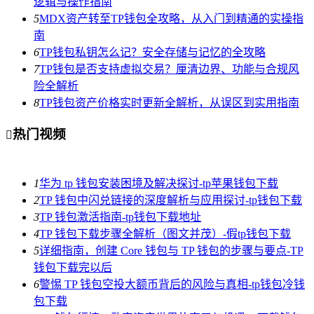
逻辑与操作指南
5
MDX资产转至TP钱包全攻略，从入门到精通的实操指
南
6
TP钱包私钥怎么记？安全存储与记忆的全攻略
7
TP钱包是否支持虚拟交易？厘清边界、功能与合规风
险全解析
8
TP钱包资产价格实时更新全解析，从误区到实用指南
热门视频

1
华为 tp 钱包安装困境及解决探讨-tp苹果钱包下载
2
TP 钱包中闪兑链接的深度解析与应用探讨-tp钱包下载
3
TP 钱包激活指南-tp钱包下载地址
4
TP 钱包下载步骤全解析（图文并茂）-假tp钱包下载
5
详细指南，创建 Core 钱包与 TP 钱包的步骤与要点-TP
钱包下载完以后
6
警惕 TP 钱包空投大额币背后的风险与真相-tp钱包冷钱
包下载