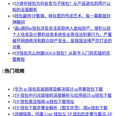
5
TP身份钱包为何会变为子钱包？从产品进化到用户认
知的全面解析
6
钱包最帅TP集锦，峡谷里的传送艺术，每一幕都是封
神瞬间
7
盗u源码tp钱包涉及非法获取他人虚拟财产、侵犯公民
个人信息及计算机信息系统安全等违法犯罪行为，严重
破坏网络秩序和群众财产安全，是我国法律严厉打击的
对象
8
TP钱包怎么创建DOGE钱包？从新手入门到实操的完
整教程
热门视频

1
华为 tp 钱包安装困境及解决探讨-tp苹果钱包下载
2
TP 钱包中闪兑链接的深度解析与应用探讨-tp钱包下载
3
TP 钱包激活指南-tp钱包下载地址
4
TP 钱包下载步骤全解析（图文并茂）-假tp钱包下载
5
详细指南，创建 Core 钱包与 TP 钱包的步骤与要点-TP