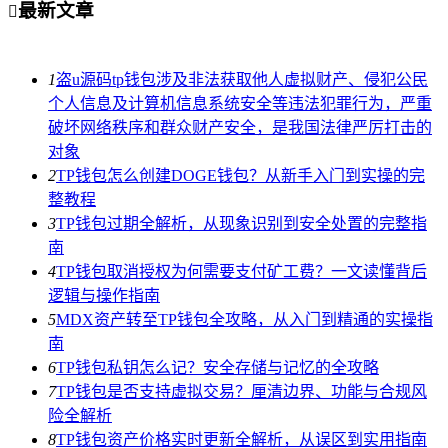
最新文章

1
盗u源码tp钱包涉及非法获取他人虚拟财产、侵犯公民
个人信息及计算机信息系统安全等违法犯罪行为，严重
破坏网络秩序和群众财产安全，是我国法律严厉打击的
对象
2
TP钱包怎么创建DOGE钱包？从新手入门到实操的完
整教程
3
TP钱包过期全解析，从现象识别到安全处置的完整指
南
4
TP钱包取消授权为何需要支付矿工费？一文读懂背后
逻辑与操作指南
5
MDX资产转至TP钱包全攻略，从入门到精通的实操指
南
6
TP钱包私钥怎么记？安全存储与记忆的全攻略
7
TP钱包是否支持虚拟交易？厘清边界、功能与合规风
险全解析
8
TP钱包资产价格实时更新全解析，从误区到实用指南