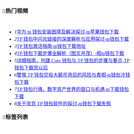
热门视频

1
华为 tp 钱包安装困境及解决探讨-tp苹果钱包下载
2
TP 钱包中闪兑链接的深度解析与应用探讨-tp钱包下载
3
TP 钱包激活指南-tp钱包下载地址
4
TP 钱包下载步骤全解析（图文并茂）-假tp钱包下载
5
详细指南，创建 Core 钱包与 TP 钱包的步骤与要点-TP
钱包下载完以后
6
警惕 TP 钱包空投大额币背后的风险与真相-tp钱包冷钱
包下载
7
TP 钱包行情，数字资产世界的窗口与机遇-tp下载钱包
下载
8
关于攻克 TP 钱包软件的探讨-tp钱包下载失败
标签列表
