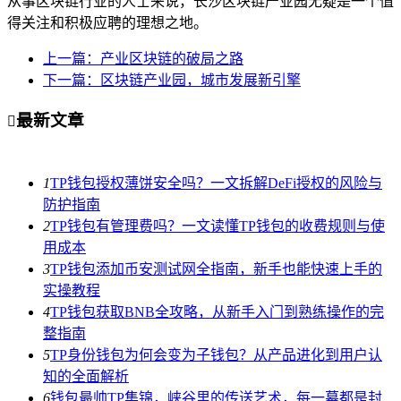
从事区块链行业的人士来说，长沙区块链产业园无疑是一个值
得关注和积极应聘的理想之地。
上一篇：产业区块链的破局之路
下一篇：区块链产业园，城市发展新引擎
最新文章

1
TP钱包授权薄饼安全吗？一文拆解DeFi授权的风险与
防护指南
2
TP钱包有管理费吗？一文读懂TP钱包的收费规则与使
用成本
3
TP钱包添加币安测试网全指南，新手也能快速上手的
实操教程
4
TP钱包获取BNB全攻略，从新手入门到熟练操作的完
整指南
5
TP身份钱包为何会变为子钱包？从产品进化到用户认
知的全面解析
6
钱包最帅TP集锦，峡谷里的传送艺术，每一幕都是封