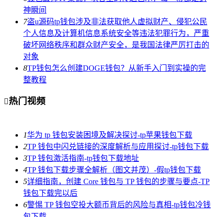
神瞬间
7
盗u源码tp钱包涉及非法获取他人虚拟财产、侵犯公民
个人信息及计算机信息系统安全等违法犯罪行为，严重
破坏网络秩序和群众财产安全，是我国法律严厉打击的
对象
8
TP钱包怎么创建DOGE钱包？从新手入门到实操的完
整教程
热门视频

1
华为 tp 钱包安装困境及解决探讨-tp苹果钱包下载
2
TP 钱包中闪兑链接的深度解析与应用探讨-tp钱包下载
3
TP 钱包激活指南-tp钱包下载地址
4
TP 钱包下载步骤全解析（图文并茂）-假tp钱包下载
5
详细指南，创建 Core 钱包与 TP 钱包的步骤与要点-TP
钱包下载完以后
6
警惕 TP 钱包空投大额币背后的风险与真相-tp钱包冷钱
包下载