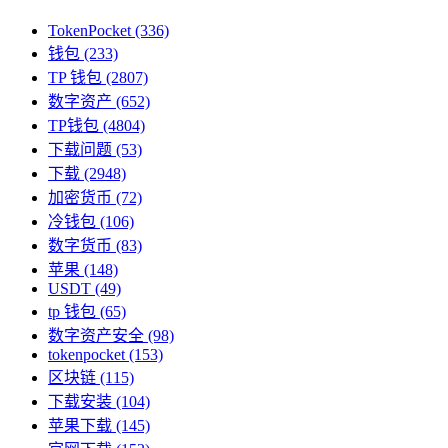
TokenPocket
(336)
钱包
(233)
TP 钱包
(2807)
数字资产
(652)
TP钱包
(4804)
下载问题
(53)
下载
(2948)
加密货币
(72)
冷钱包
(106)
数字货币
(83)
苹果
(148)
USDT
(49)
tp 钱包
(65)
数字资产安全
(98)
tokenpocket
(153)
区块链
(115)
下载安装
(104)
苹果下载
(145)