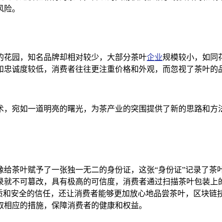
风险。
的花园，知名品牌却相对较少，大部分茶叶
企业
规模较小，如同
和忠诚度较低，消费者往往更注重价格和外观，而忽视了茶叶的
术，宛如一道明亮的曙光，为茶产业的突围提供了新的思路和方
像给茶叶赋予了一张独一无二的身份证，这张“身份证”记录了茶
录就不可篡改，具有极高的可信度，消费者通过扫描茶叶包装上
品质和安全的信任，还让消费者能够更加放心地品尝茶叶，区块链
取相应的措施，保障消费者的健康和权益。