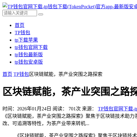
首页
TP钱包
tp下载苹果
tp钱包官网下载
tp钱包最新版
tp钱包安卓版
首页
TP钱包
区块链赋能，茶产业突围之路探索
区块链赋能，茶产业突围之路
时间：2026年01月24日
阅读：
701
次
来源：
TP钱包官网下载-tp
《区块链赋能，茶产业突围之路探索》聚焦于区块链技术助力
改、可追溯等特性，为茶产业带来转机...
《区块链赋能，茶产业突围之路探索》聚焦于区块链技术