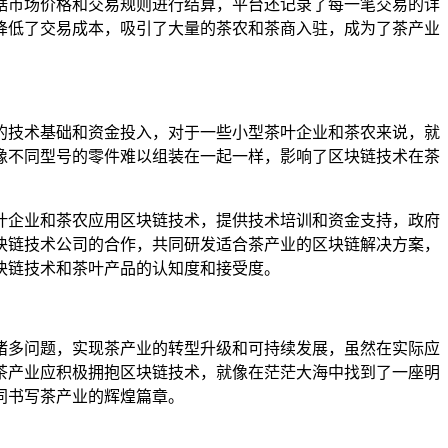
据市场价格和交易规则进行结算，平台还记录了每一笔交易的详
降低了交易成本，吸引了大量的茶农和茶商入驻，成为了茶产业
的技术基础和资金投入，对于一些小型茶叶企业和茶农来说，就
像不同型号的零件难以组装在一起一样，影响了区块链技术在茶
叶企业和茶农应用区块链技术，提供技术培训和资金支持，政府
块链技术公司的合作，共同研发适合茶产业的区块链解决方案，
块链技术和茶叶产品的认知度和接受度。
诸多问题，实现茶产业的转型升级和可持续发展，虽然在实际应
茶产业应积极拥抱区块链技术，就像在茫茫大海中找到了一座明
同书写茶产业的辉煌篇章。