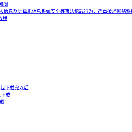
瞬间
个人信息及计算机信息系统安全等违法犯罪行为，严重破坏网络
教程
P钱包下载完以后
包下载
下载