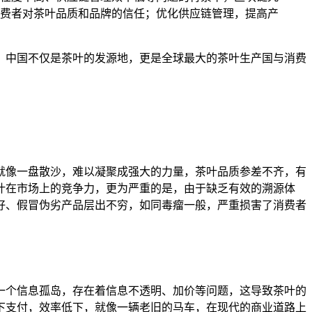
费者对茶叶品质和品牌的信任；优化供应链管理，提高产
，中国不仅是茶叶的发源地，更是全球最大的茶叶生产国与消费
就像一盘散沙，难以凝聚成强大的力量，茶叶品质参差不齐，有
叶在市场上的竞争力，更为严重的是，由于缺乏有效的溯源体
好、假冒伪劣产品层出不穷，如同毒瘤一般，严重损害了消费者
一个信息孤岛，存在着信息不透明、加价等问题，这导致茶叶的
下支付，效率低下，就像一辆老旧的马车，在现代的商业道路上