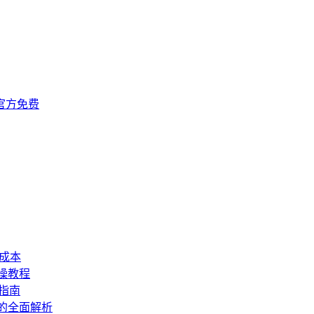
载官方免费
成本
操教程
指南
的全面解析