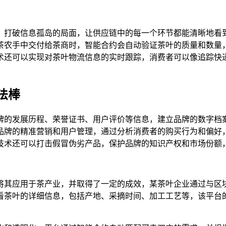
，打破信息孤岛的局面，让供应链中的每一个环节都能清晰地看
茶农手中交付给茶商时，智能合约会自动验证茶叶的质量和数量
术还可以实现对茶叶物流信息的实时跟踪，消费者可以像追踪快
法棒
牌的发展历程、荣誉证书、用户评价等信息，建立品牌的数字档
品牌的精准营销和用户管理，通过分析消费者的购买行为和偏好
技术还可以打击假冒伪劣产品，保护品牌的知识产权和市场份额
将其应用于茶产业，并取得了一定的成效，某茶叶企业通过与区
看茶叶的详细信息，包括产地、采摘时间、加工工艺等，该平台