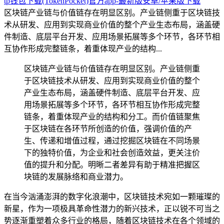
tp钱包下载(TokenPocket)官方app-最新版安卓/苹果版下载
区块链产业链与价值链存在明显区别。产业链侧重于区块链技
术从研发、应用到实现商业价值的整个产业生态布局，涵盖硬
件制造、底层平台开发、应用场景拓展等多个环节，各环节相
互协作形成完整链条，着重体现产业的结构...
区块链产业链与价值链存在明显区别。产业链侧重
于区块链技术从研发、应用到实现商业价值的整个
产业生态布局，涵盖硬件制造、底层平台开发、应
用场景拓展等多个环节，各环节相互协作形成完整
链条，着重体现产业的结构和分工。而价值链聚焦
于区块链在各环节所创造的价值，强调价值的产
生、传递和增值过程，通过挖掘区块链在不同场景
下的独特价值，为企业和社会创造效益，更关注价
值的提升和分配。明晰二者差异有助于精准把握区
块链的发展脉络和商业潜力。
在当今汹涌澎湃的数字化浪潮中，区块链技术宛如一颗璀璨的
新星，作为一项极具革命性潜力的新兴技术，正以锐不可当之
势逐渐重塑着众多行业的格局，随着区块链技术在各个领域的