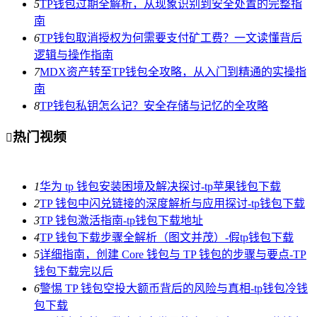
5
TP钱包过期全解析，从现象识别到安全处置的完整指
南
6
TP钱包取消授权为何需要支付矿工费？一文读懂背后
逻辑与操作指南
7
MDX资产转至TP钱包全攻略，从入门到精通的实操指
南
8
TP钱包私钥怎么记？安全存储与记忆的全攻略
热门视频

1
华为 tp 钱包安装困境及解决探讨-tp苹果钱包下载
2
TP 钱包中闪兑链接的深度解析与应用探讨-tp钱包下载
3
TP 钱包激活指南-tp钱包下载地址
4
TP 钱包下载步骤全解析（图文并茂）-假tp钱包下载
5
详细指南，创建 Core 钱包与 TP 钱包的步骤与要点-TP
钱包下载完以后
6
警惕 TP 钱包空投大额币背后的风险与真相-tp钱包冷钱
包下载