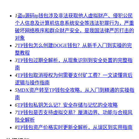
1
盗u源码tp钱包涉及非法获取他人虚拟财产、侵犯公民
个人信息及计算机信息系统安全等违法犯罪行为，严重
破坏网络秩序和群众财产安全，是我国法律严厉打击的
对象
2
TP钱包怎么创建DOGE钱包？从新手入门到实操的完
整教程
3
TP钱包过期全解析，从现象识别到安全处置的完整指
南
4
TP钱包取消授权为何需要支付矿工费？一文读懂背后
逻辑与操作指南
5
MDX资产转至TP钱包全攻略，从入门到精通的实操指
南
6
TP钱包私钥怎么记？安全存储与记忆的全攻略
7
TP钱包是否支持虚拟交易？厘清边界、功能与合规风
险全解析
8
TP钱包资产价格实时更新全解析，从误区到实用指南