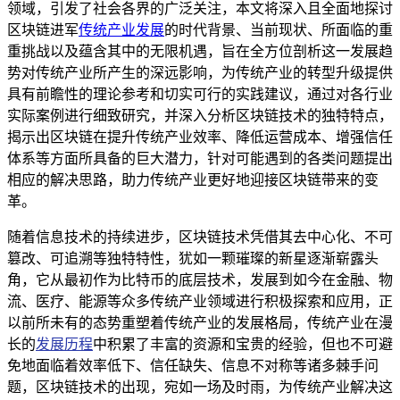
领域，引发了社会各界的广泛关注，本文将深入且全面地探讨
区块链进军
传统产业发展
的时代背景、当前现状、所面临的重
重挑战以及蕴含其中的无限机遇，旨在全方位剖析这一发展趋
势对传统产业所产生的深远影响，为传统产业的转型升级提供
具有前瞻性的理论参考和切实可行的实践建议，通过对各行业
实际案例进行细致研究，并深入分析区块链技术的独特特点，
揭示出区块链在提升传统产业效率、降低运营成本、增强信任
体系等方面所具备的巨大潜力，针对可能遇到的各类问题提出
相应的解决思路，助力传统产业更好地迎接区块链带来的变
革。
随着信息技术的持续进步，区块链技术凭借其去中心化、不可
篡改、可追溯等独特特性，犹如一颗璀璨的新星逐渐崭露头
角，它从最初作为比特币的底层技术，发展到如今在金融、物
流、医疗、能源等众多传统产业领域进行积极探索和应用，正
以前所未有的态势重塑着传统产业的发展格局，传统产业在漫
长的
发展历程
中积累了丰富的资源和宝贵的经验，但也不可避
免地面临着效率低下、信任缺失、信息不对称等诸多棘手问
题，区块链技术的出现，宛如一场及时雨，为传统产业解决这