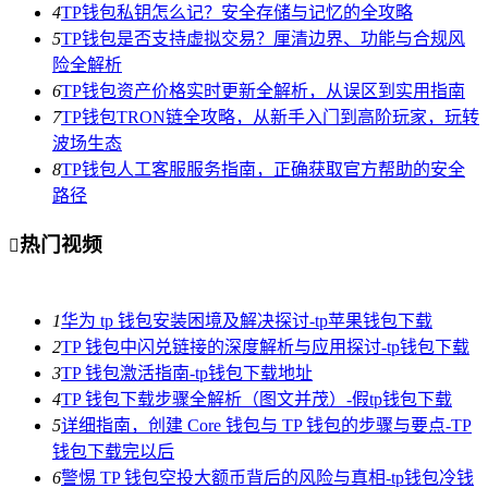
4
TP钱包私钥怎么记？安全存储与记忆的全攻略
5
TP钱包是否支持虚拟交易？厘清边界、功能与合规风
险全解析
6
TP钱包资产价格实时更新全解析，从误区到实用指南
7
TP钱包TRON链全攻略，从新手入门到高阶玩家，玩转
波场生态
8
TP钱包人工客服服务指南，正确获取官方帮助的安全
路径
热门视频

1
华为 tp 钱包安装困境及解决探讨-tp苹果钱包下载
2
TP 钱包中闪兑链接的深度解析与应用探讨-tp钱包下载
3
TP 钱包激活指南-tp钱包下载地址
4
TP 钱包下载步骤全解析（图文并茂）-假tp钱包下载
5
详细指南，创建 Core 钱包与 TP 钱包的步骤与要点-TP
钱包下载完以后
6
警惕 TP 钱包空投大额币背后的风险与真相-tp钱包冷钱