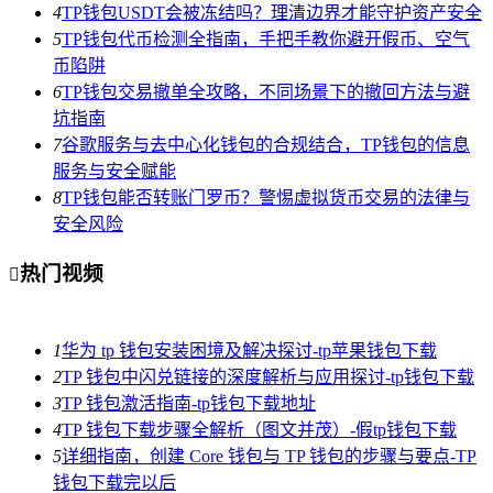
4
TP钱包USDT会被冻结吗？理清边界才能守护资产安全
5
TP钱包代币检测全指南，手把手教你避开假币、空气
币陷阱
6
TP钱包交易撤单全攻略，不同场景下的撤回方法与避
坑指南
7
谷歌服务与去中心化钱包的合规结合，TP钱包的信息
服务与安全赋能
8
TP钱包能否转账门罗币？警惕虚拟货币交易的法律与
安全风险
热门视频

1
华为 tp 钱包安装困境及解决探讨-tp苹果钱包下载
2
TP 钱包中闪兑链接的深度解析与应用探讨-tp钱包下载
3
TP 钱包激活指南-tp钱包下载地址
4
TP 钱包下载步骤全解析（图文并茂）-假tp钱包下载
5
详细指南，创建 Core 钱包与 TP 钱包的步骤与要点-TP
钱包下载完以后