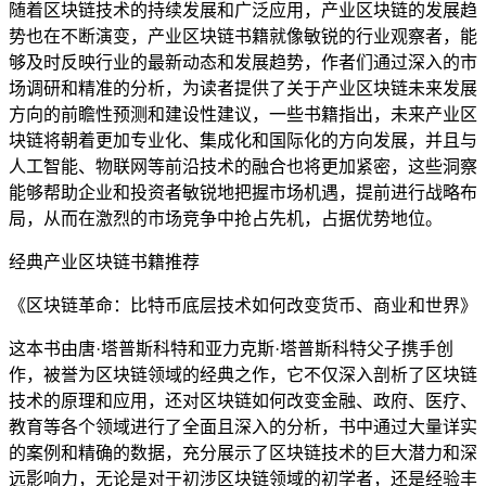
随着区块链技术的持续发展和广泛应用，产业区块链的发展趋
势也在不断演变，产业区块链书籍就像敏锐的行业观察者，能
够及时反映行业的最新动态和发展趋势，作者们通过深入的市
场调研和精准的分析，为读者提供了关于产业区块链未来发展
方向的前瞻性预测和建设性建议，一些书籍指出，未来产业区
块链将朝着更加专业化、集成化和国际化的方向发展，并且与
人工智能、物联网等前沿技术的融合也将更加紧密，这些洞察
能够帮助企业和投资者敏锐地把握市场机遇，提前进行战略布
局，从而在激烈的市场竞争中抢占先机，占据优势地位。
经典产业区块链书籍推荐
《区块链革命：比特币底层技术如何改变货币、商业和世界》
这本书由唐·塔普斯科特和亚力克斯·塔普斯科特父子携手创
作，被誉为区块链领域的经典之作，它不仅深入剖析了区块链
技术的原理和应用，还对区块链如何改变金融、政府、医疗、
教育等各个领域进行了全面且深入的分析，书中通过大量详实
的案例和精确的数据，充分展示了区块链技术的巨大潜力和深
远影响力，无论是对于初涉区块链领域的初学者，还是经验丰