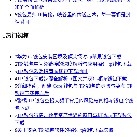
知的全面解析
8
钱包最帅TP集锦，峡谷里的传送艺术，每一幕都是封
神瞬间
热门视频

1
华为 tp 钱包安装困境及解决探讨-tp苹果钱包下载
2
TP 钱包中闪兑链接的深度解析与应用探讨-tp钱包下载
3
TP 钱包激活指南-tp钱包下载地址
4
TP 钱包下载步骤全解析（图文并茂）-假tp钱包下载
5
详细指南，创建 Core 钱包与 TP 钱包的步骤与要点-TP
钱包下载完以后
6
警惕 TP 钱包空投大额币背后的风险与真相-tp钱包冷钱
包下载
7
TP 钱包行情，数字资产世界的窗口与机遇-tp下载钱包
下载
8
关于攻克 TP 钱包软件的探讨-tp钱包下载失败