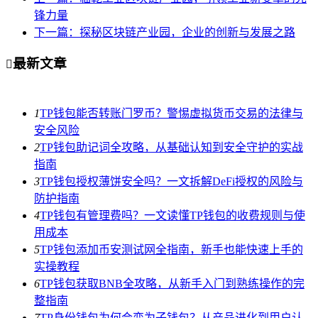
锋力量
下一篇：探秘区块链产业园，企业的创新与发展之路
最新文章

1
TP钱包能否转账门罗币？警惕虚拟货币交易的法律与
安全风险
2
TP钱包助记词全攻略，从基础认知到安全守护的实战
指南
3
TP钱包授权薄饼安全吗？一文拆解DeFi授权的风险与
防护指南
4
TP钱包有管理费吗？一文读懂TP钱包的收费规则与使
用成本
5
TP钱包添加币安测试网全指南，新手也能快速上手的
实操教程
6
TP钱包获取BNB全攻略，从新手入门到熟练操作的完
整指南
7
TP身份钱包为何会变为子钱包？从产品进化到用户认