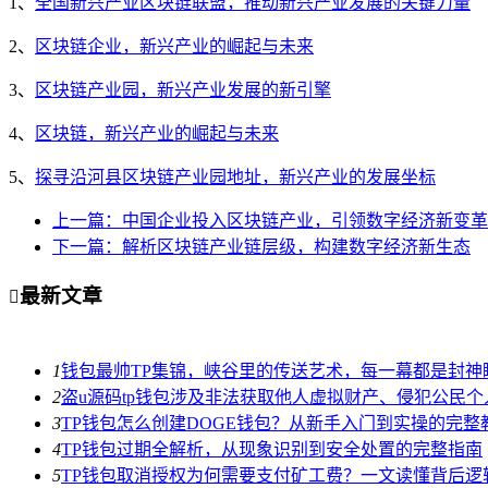
1、
全国新兴产业区块链联盟，推动新兴产业发展的关键力量
2、
区块链企业，新兴产业的崛起与未来
3、
区块链产业园，新兴产业发展的新引擎
4、
区块链，新兴产业的崛起与未来
5、
探寻沿河县区块链产业园地址，新兴产业的发展坐标
上一篇：中国企业投入区块链产业，引领数字经济新变革
下一篇：解析区块链产业链层级，构建数字经济新生态
最新文章

1
钱包最帅TP集锦，峡谷里的传送艺术，每一幕都是封神
2
盗u源码tp钱包涉及非法获取他人虚拟财产、侵犯公民
3
TP钱包怎么创建DOGE钱包？从新手入门到实操的完整
4
TP钱包过期全解析，从现象识别到安全处置的完整指南
5
TP钱包取消授权为何需要支付矿工费？一文读懂背后逻