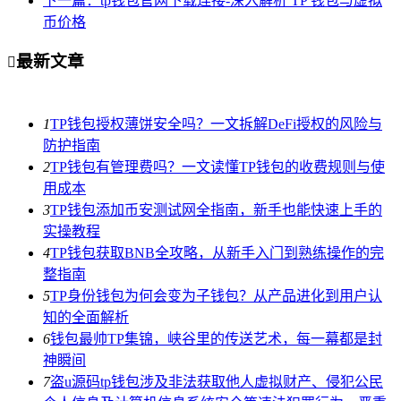
下一篇：tp钱包官网下载连接-深入解析 TP 钱包与虚拟
币价格
最新文章

1
TP钱包授权薄饼安全吗？一文拆解DeFi授权的风险与
防护指南
2
TP钱包有管理费吗？一文读懂TP钱包的收费规则与使
用成本
3
TP钱包添加币安测试网全指南，新手也能快速上手的
实操教程
4
TP钱包获取BNB全攻略，从新手入门到熟练操作的完
整指南
5
TP身份钱包为何会变为子钱包？从产品进化到用户认
知的全面解析
6
钱包最帅TP集锦，峡谷里的传送艺术，每一幕都是封
神瞬间
7
盗u源码tp钱包涉及非法获取他人虚拟财产、侵犯公民