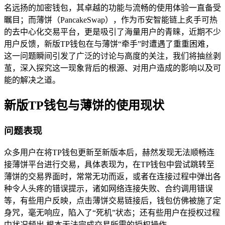
名远扬的加密钱包，其卓越的功能与流畅的使用体验一直备受
瞩目；而薄饼（PancakeSwap），作为币安智能链上炙手可热
的去中心化交易平台，更是吸引了海量用户的青睐，近期不少
用户反馈，新版TP钱包在与薄饼“牵手”时遭遇了重重困难，
这一问题瞬间引发了广泛的讨论与高度的关注，我们将抽丝剥
茧，深入探究这一现象背后的根源、对用户造成的影响以及可
能的解决之道。
新版TP钱包与薄饼的使用现状
问题表现
众多用户在将TP钱包更新至新版本后，赫然发现无法顺畅连
接薄饼平台进行交易，具体表现为，在TP钱包中尝试跳转至
薄饼的交易界面时，常常无功而返，或者在连接过程中弹出各
种令人头疼的错误提示，诸如网络连接失败、合约调用错误
等，有些用户反映，点击薄饼交易链接后，钱包仿佛被施了定
身咒，毫无响应，陷入了“死机”状态；还有些用户在授权过程
中状况频出,根本无法完成交易所需的授权操作。