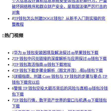
个人信息及计算机信息系统安全等违法犯罪行为，严重
破坏网络秩序和群众财产安全，是我国法律严厉打击的
对象
8
TP钱包怎么创建DOGE钱包？从新手入门到实操的完
整教程
热门视频

1
华为 tp 钱包安装困境及解决探讨-tp苹果钱包下载
2
TP 钱包中闪兑链接的深度解析与应用探讨-tp钱包下载
3
TP 钱包激活指南-tp钱包下载地址
4
TP 钱包下载步骤全解析（图文并茂）-假tp钱包下载
5
详细指南，创建 Core 钱包与 TP 钱包的步骤与要点-TP
钱包下载完以后
6
警惕 TP 钱包空投大额币背后的风险与真相-tp钱包冷钱
包下载
7
TP 钱包行情，数字资产世界的窗口与机遇-tp下载钱包
下载